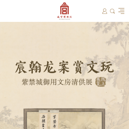
筑
总说
开放时间
故宫出版
教育新闻
学术资讯
近期展览
藏品
领导
在线订票
文创产品
故宫讲坛
专家名录
古籍
资讯
专馆
交通路线
故宫壁纸
宫廷历史
书画考级
院史编年
故宫学研究院
原状陈列
参观须知
故宫APP
文物医院
故宫博物院教育中心
景仁榜
赴外展览
其他学术机构
故宫游
全景故
机构设
文化
名画记
国际博协培训中心
数字多宝阁
故宫博物院院刊
数字文物库
故宫志愿者
藏品总目