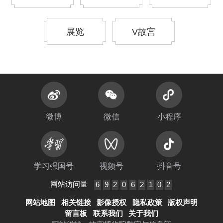
展览
V故宫
微博
微信
小程序
学习强国号
视频号
抖音号
网站访问量
6
9
2
0
6
2
1
0
2
网站地图
相关链接
影像授权
隐私政策
版权声明
留言板
联系我们
关于我们