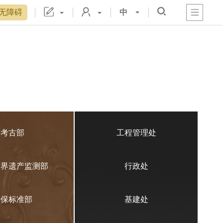
无障碍
中
心
阁
戏
宫
置
博物院院刊
数字文物库
故宫志愿者
藏品总目
考古部
工程管理处
世界遗产监测部
行政处
文保标准部
基建处