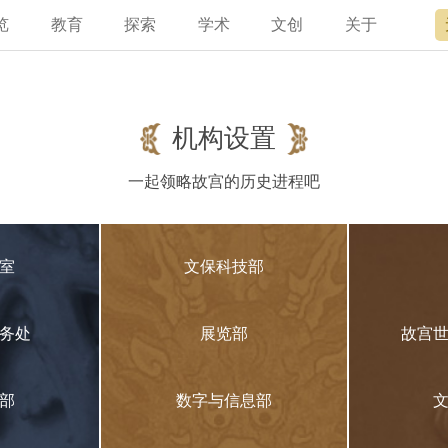
览
教育
探索
学术
文创
关于
宫讲坛
总说
开放时间
故宫出版
宫廷历史
专家名录
近期展览
领导
书画考级
在线订票
文创产品
文物医院
资讯
故宫学研究院
专馆
故宫博物院教育中心
交通路线
故宫壁纸
文化专题
院史编年
原状陈列
其他学术机构
参观须知
故宫APP
名画记
景仁榜
赴外展览
国际博协培训中
数字多宝
故宫游
全景故
机构设
故宫
机构设置
一起领略故宫的历史进程吧
室
文保科技部
务处
展览部
故宫
部
数字与信息部