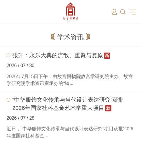
筑
总说
开放时间
故宫出版
教育新闻
学术资讯
近期展览
藏品
领导
在线订票
文创产品
故宫讲坛
专家名录
古籍
资讯
专馆
交通路线
故宫壁纸
宫廷历史
书画考级
院史编年
故宫学研究院
原状陈列
参观须知
故宫APP
文物医院
故宫博物院教育中心
景仁榜
赴外展览
其他学术机构
故宫游
全景故
机构设
文化
名画记
国际博协培训中心
数字多宝阁
故宫博物院院刊
数字文物库
故宫志愿者
藏品总目
学术资讯
张升：永乐大典的流散、重聚与复原
新
2026 / 07 / 30
2026年7月15日下午，由故宫博物院故宫学研究院主办、故宫
学研究院学术资讯室承办的“铸...
“中华服饰文化传承与当代设计表达研究”获批
2026年国家社科基金艺术学重大项目
新
2026 / 07 / 28
近日，“中华服饰文化传承与当代设计表达研究”项目获批2026
年度国家社科基金...