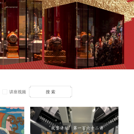
讲座视频
搜 索