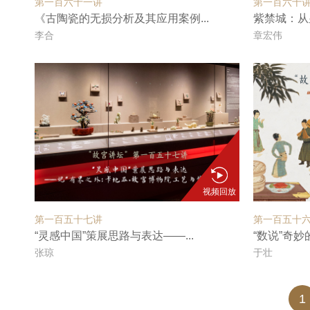
第一百六十一讲
第一百六十
《古陶瓷的无损分析及其应用案例...
紫禁城：从
李合
章宏伟
视频回放
第一百五十七讲
第一百五十
“灵感中国”策展思路与表达——...
“数说”奇妙
张琼
于壮
1