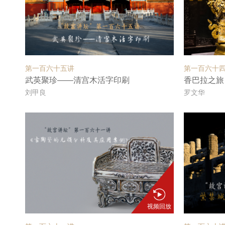
第一百六十五讲
第一百六十
武英聚珍——清宫木活字印刷
香巴拉之旅
刘甲良
罗文华
视频回放