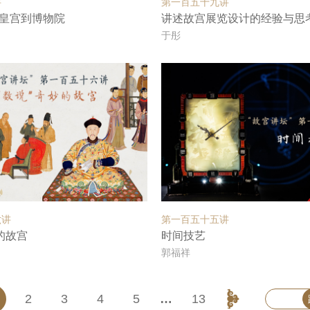
讲
第一百五十九讲
皇宫到博物院
讲述故宫展览设计的经验与思考—
于彤
六讲
第一百五十五讲
的故宫
时间技艺
郭福祥
2
3
4
5
…
13