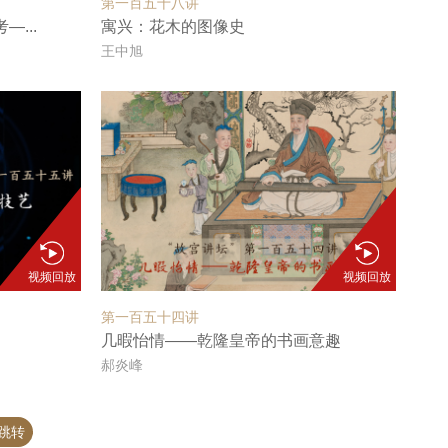
第一百五十八讲
...
寓兴：花木的图像史
王中旭
视频回放
视频回放
第一百五十四讲
几暇怡情——乾隆皇帝的书画意趣
郝炎峰
跳转