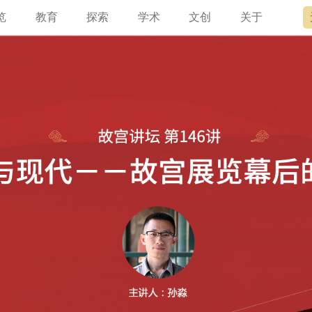
览
教育
探索
学术
文创
关于
宫讲坛
总说
开放时间
故宫出版
宫廷历史
专家名录
近期展览
领导
书画考级
在线订票
文创产品
文物医院
资讯
故宫学研究院
专馆
故宫博物院教育中心
交通路线
故宫壁纸
文化专题
院史编年
原状陈列
其他学术机构
参观须知
故宫APP
名画记
景仁榜
赴外展览
国际博协培训中
数字多宝
故宫游
全景故
机构设
故宫