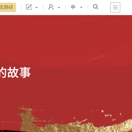
无障碍
中
心
阁
戏
宫
置
博物院院刊
数字文物库
故宫志愿者
藏品总目