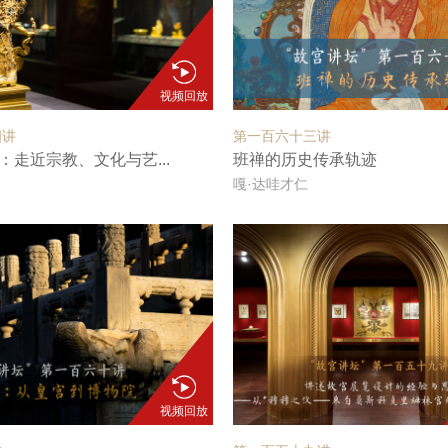
视频回放
四讲
第一百六十三讲
：走近宗教、文化与艺...
班禅的历史传承轨迹
嘎·达哇才仁
视频回放