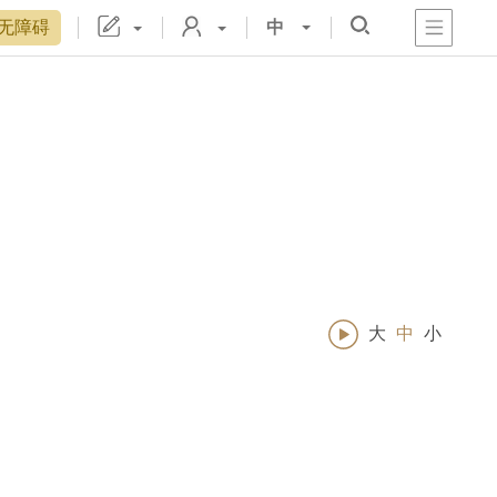
无障碍
中
心
阁
戏
宫
置
博物院院刊
数字文物库
故宫志愿者
藏品总目
大
中
小