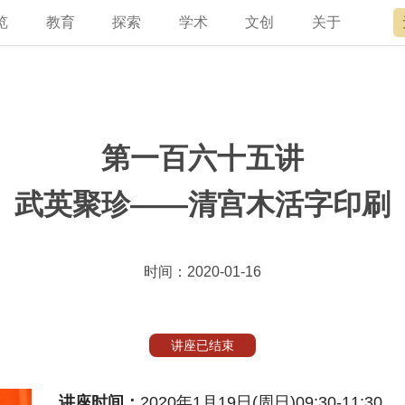
览
教育
探索
学术
文创
关于
宫讲坛
总说
开放时间
故宫出版
宫廷历史
专家名录
近期展览
领导
书画考级
在线订票
文创产品
文物医院
资讯
故宫学研究院
专馆
故宫博物院教育中心
交通路线
故宫壁纸
文化专题
院史编年
原状陈列
其他学术机构
参观须知
故宫APP
名画记
景仁榜
赴外展览
国际博协培训中
数字多宝
故宫游
全景故
机构设
故宫
第一百六十五讲
武英聚珍——清宫木活字印刷
时间：2020-01-16
讲座已结束
讲座时间：
2020年1月19日(周日)09:30-11:30