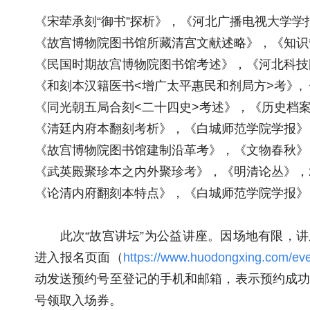
《宋荦承刻“御书”探析》，《河北广播电视大学学报
《故宫博物院图书馆所藏清宫文献述略》，《知识管
《民国时期故宫博物院图书馆考述》，《河北科技图
《和刻本汉籍医书<增广太平惠民和剂局方>考》,《
《同光朝五局合刻<二十四史>考述》，《历史档案》
《清廷内府本翻刻考析》，《白城师范学院学报》，2
《故宫博物院图书馆建制沿革考》，《文物春秋》，2
《武英殿聚珍本之内外聚珍考》，《明清论丛》，20
《论清内府翻刻本特点》，《白城师范学院学报》，2
此次“故宫讲坛”为公益讲座。因场地有限，讲座限
进入报名页面（
https://www.huodongxing.com/ev
动发送预约号至登记的手机和邮箱，表示预约成功。报名时
号领取入场券。