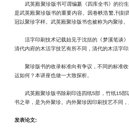
武英殿聚珍版书可谓编纂《四库全书》的衍生品
是武英殿聚珍版书的重要内容。因卷帙浩繁,刊刻
冠以聚珍字样。武英殿聚珍版书也被称为内聚珍。
活字印刷技术记载始见于沈括的《梦溪笔谈》，
清代内府的木活字技艺有所不同，清代的木活字印
聚珍版书的收录标准向有争议，不同的标准收书
运如何？本讲座也做一大致探析。
武英殿聚珍版书除刷印连四纸5部，竹纸15部以
书之举，是为外聚珍。内外聚珍因印刷技艺不同，
发表论文: