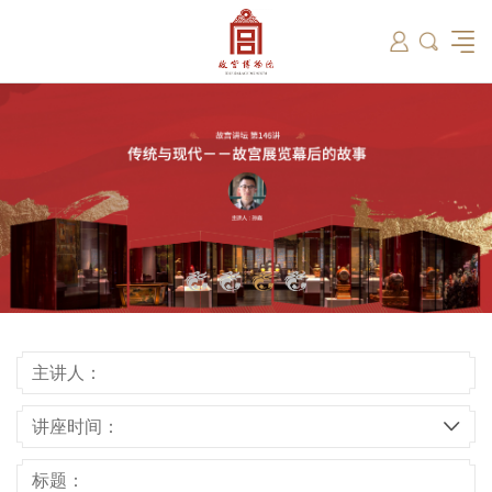
筑
总说
开放时间
故宫出版
教育新闻
学术资讯
近期展览
藏品
领导
在线订票
文创产品
故宫讲坛
专家名录
古籍
资讯
专馆
交通路线
故宫壁纸
宫廷历史
书画考级
院史编年
故宫学研究院
原状陈列
参观须知
故宫APP
文物医院
故宫博物院教育中心
景仁榜
赴外展览
其他学术机构
故宫游
全景故
机构设
文化
名画记
国际博协培训中心
数字多宝阁
故宫博物院院刊
数字文物库
故宫志愿者
藏品总目
主讲人：
讲座时间：
标题：