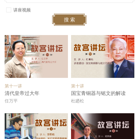
讲座视频
搜 索
第十一讲
第十讲
清代皇帝过大年
国宝青铜器与铭文的解读
任万平
杜廼松