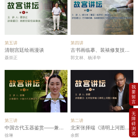
第五讲
第四讲
清朝宫廷绘画漫谈
古书画临摹、装裱修复技艺对故宫...
聂崇正
郭文林、杨泽华
第三讲
第二讲
中国古代玉器鉴赏——兼谈与中美...
北宋张择端《清明上河图》揭秘
徐琳
余辉