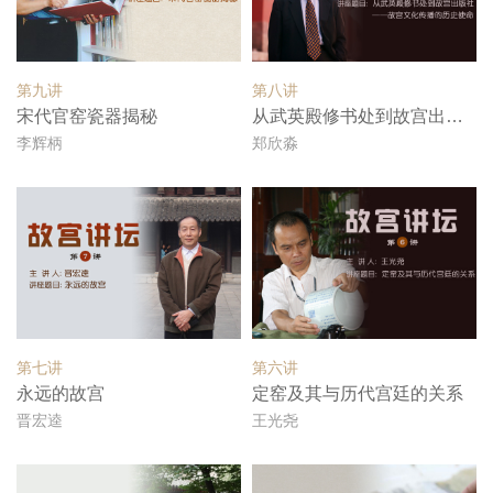
第九讲
第八讲
宋代官窑瓷器揭秘
从武英殿修书处到故宫出版社——...
李辉柄
郑欣淼
第七讲
第六讲
永远的故宫
定窑及其与历代宫廷的关系
晋宏逵
王光尧