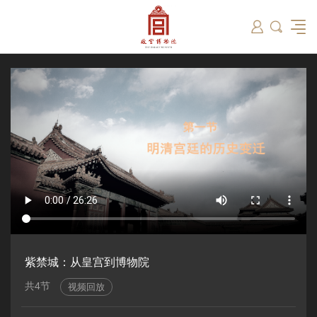
筑
总说
开放时间
故宫出版
教育新闻
学术资讯
近期展览
藏品
领导
在线订票
文创产品
故宫讲坛
专家名录
古籍
资讯
专馆
交通路线
故宫壁纸
宫廷历史
书画考级
院史编年
故宫学研究院
原状陈列
参观须知
故宫APP
文物医院
故宫博物院教育中心
景仁榜
赴外展览
其他学术机构
故宫游
全景故
机构设
文化
名画记
国际博协培训中心
数字多宝阁
故宫博物院院刊
数字文物库
故宫志愿者
藏品总目
紫禁城：从皇宫到博物院
共4节
视频回放