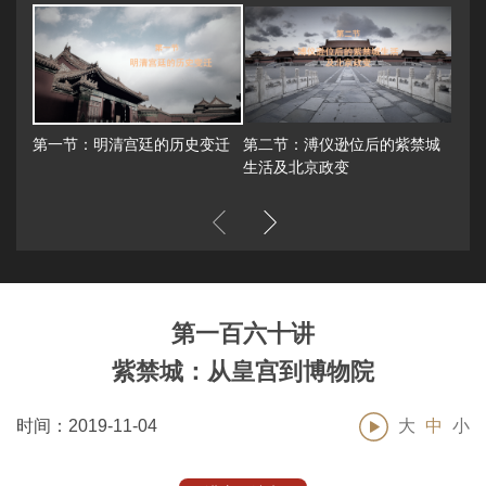
第一节：明清宫廷的历史变迁
第二节：溥仪逊位后的紫禁城
第三
生活及北京政变
员会
第一百六十讲
紫禁城：从皇宫到博物院
时间：2019-11-04
大
中
小