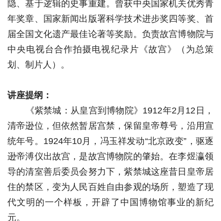
隐、基于逻辑的史事重建。曾获中央国家机关优秀青
年奖章、国家新闻出版署科学技术进步奖四等奖、首
届全国文化遗产最佳论著等奖励。负责故宫博物院与
中央电视台合作拍摄电视纪录片《故宫》（为总策
划、制片人）。
讲座提纲：
《紫禁城：从皇宫到博物院》1912年2月12日，
清帝逊位，但依然暂居宫禁，保留皇帝尊号，沿用宣
统年号。1924年10月，冯玉祥发动“北京政变”，驱逐
逊帝溥仪出故宫，是故宫博物院的肇始。在李煜瀛领
导的清室善后委员会努力下，紫禁城这座昔日皇帝居
住的禁区，变为人民百姓自由参观的场所，塑造了现
代文明的一个样板，开辟了中国博物馆事业的新纪
元。