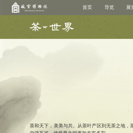
首页
导览
展
建筑
藏品
教育新闻
古籍
学术资讯
故
茶和天下，美美与共。从茶叶产区到无茶之地，