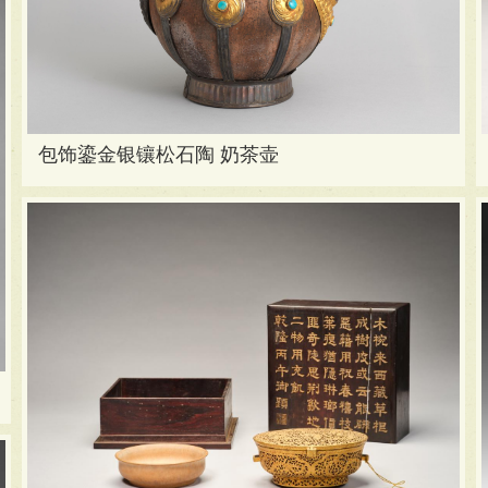
包饰鎏金银镶松石陶 奶茶壶