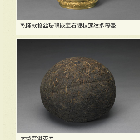
乾隆款掐丝珐琅嵌宝石缠枝莲纹多穆壶
大型普洱茶团