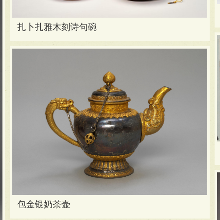
扎卜扎雅木刻诗句碗
包金银奶茶壶