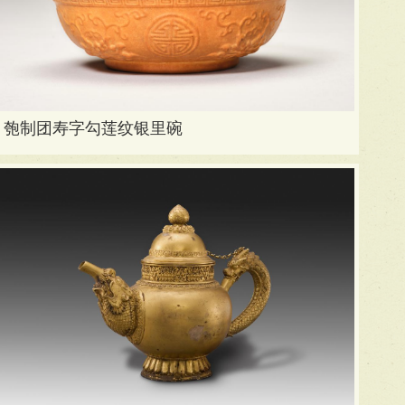
匏制团寿字勾莲纹银里碗