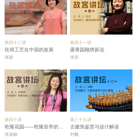
第四十二讲
第四十一讲
珐琅工艺在中国的发展
露香园顾绣新说
张丽
张琼
第四十讲
第三十九讲
乾隆花园——乾隆皇帝的文人花园
古建筑鉴赏与设计解读
张淑娴
刘畅