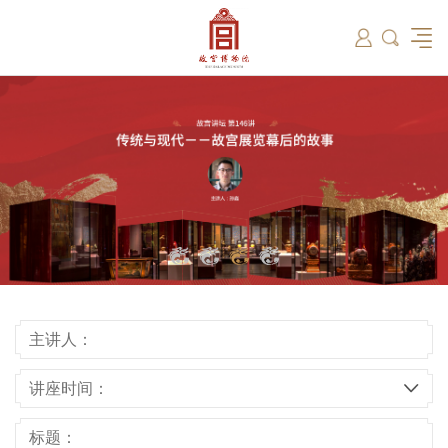
筑
总说
开放时间
故宫出版
教育新闻
学术资讯
近期展览
藏品
领导
在线订票
文创产品
故宫讲坛
专家名录
古籍
资讯
专馆
交通路线
故宫壁纸
宫廷历史
书画考级
院史编年
故宫学研究院
原状陈列
参观须知
故宫APP
文物医院
故宫博物院教育中心
景仁榜
赴外展览
其他学术机构
故宫游
全景故
机构设
文化
名画记
国际博协培训中心
数字多宝阁
故宫博物院院刊
数字文物库
故宫志愿者
藏品总目
主讲人：
讲座时间：
标题：