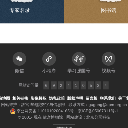
专家名录
图书馆
微信
小程序
学习强国号
视频号
网站访问量
6
9
2
4
1
0
5
2
4
站地图
相关链接
影像授权
隐私政策
版权声明
留言板
联系我们
关于
网站维护：故宫博物院数字与信息部
联系方式：
gugong@dpm.org.cn
京公网安备 11010102004165号
京ICP备05067311号-1
© 2001- 现在 故宫博物院
网站建设
：
北京分形科技