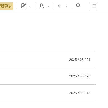
无障碍
中
心
阁
戏
宫
置
博物院院刊
数字文物库
故宫志愿者
藏品总目
2025 / 08 / 01
2025 / 06 / 26
2025 / 06 / 13