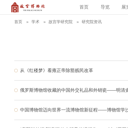
首页
导览
展
建筑
藏品
教育新闻
古籍
学术资讯
故
首页
学术
故宫学研究院
研究院资讯
从《红楼梦》看雍正帝除豁贱民改革
俄罗斯博物馆收藏的中国外交礼品和外销瓷——明清
中国博物馆迈向世界一流博物馆新征程——博物馆学沙