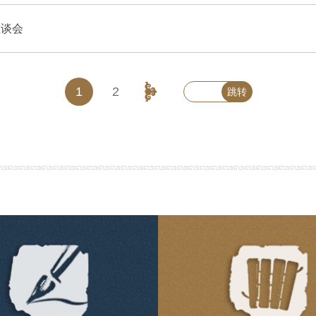
座谈会
1
2
跳转