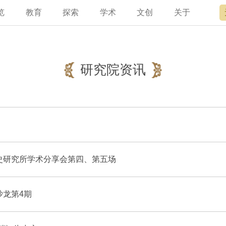
览
教育
探索
学术
文创
关于
宫讲坛
总说
开放时间
故宫出版
宫廷历史
专家名录
近期展览
领导
书画考级
在线订票
文创产品
文物医院
资讯
故宫学研究院
专馆
故宫博物院教育中心
交通路线
故宫壁纸
文化专题
院史编年
原状陈列
其他学术机构
参观须知
故宫APP
名画记
景仁榜
赴外展览
国际博协培训中
数字多宝
故宫游
全景故
机构设
故宫
研究院资讯
史研究所学术分享会第四、第五场
龙第4期