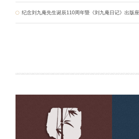
纪念刘九庵先生诞辰110周年暨《刘九庵日记》出版