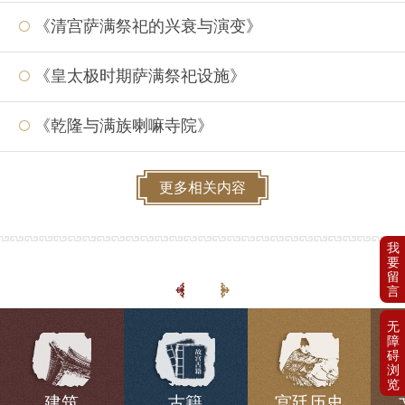
《清宫萨满祭祀的兴衰与演变》
《皇太极时期萨满祭祀设施》
《乾隆与满族喇嘛寺院》
更多相关内容
建筑
古籍
宫廷历史