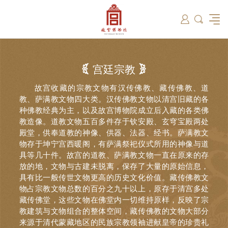
筑
总说
开放时间
故宫出版
教育新闻
学术资讯
近期展览
藏品
领导
在线订票
文创产品
故宫讲坛
专家名录
古籍
资讯
专馆
交通路线
故宫壁纸
宫廷历史
书画考级
院史编年
故宫学研究院
原状陈列
参观须知
故宫APP
文物医院
故宫博物院教育中心
景仁榜
赴外展览
其他学术机构
故宫游
全景故
机构设
文化
名画记
国际博协培训中心
数字多宝阁
故宫博物院院刊
数字文物库
故宫志愿者
藏品总目
宫廷宗教
故宫收藏的宗教文物有汉传佛教、藏传佛教、道
教、萨满教文物四大类。汉传佛教文物以清宫旧藏的各
种佛教经典为主，以及故宫博物院成立后入藏的各类佛
教造像。道教文物五百多件存于钦安殿、玄穹宝殿两处
殿堂，供奉道教的神像、供器、法器、经书。萨满教文
物存于坤宁宫西暖阁，有萨满祭祀仪式所用的神像与道
具等几十件。故宫的道教、萨满教文物一直在原来的存
放的地，文物与古建未脱离，保存了大量的原始信息，
具有比一般传世文物更高的历史文化价值。藏传佛教文
物占宗教文物总数的百分之九十以上，原存于清宫多处
藏传佛堂，这些文物在佛堂内一切维持原样，反映了宗
教建筑与文物组合的整体空间，藏传佛教的文物大部分
来源于清代蒙藏地区的民族宗教领袖进献皇帝的珍贵礼