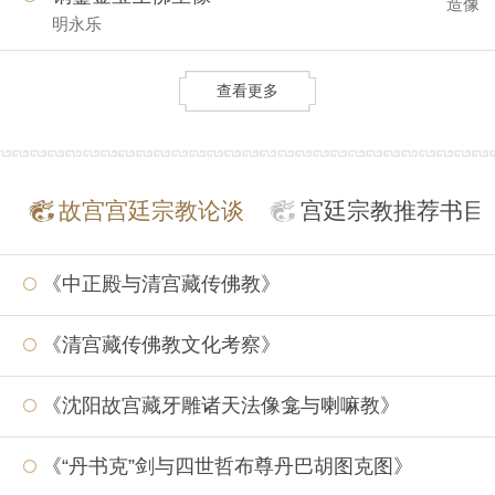
造像
明永乐
查看更多
故宫宫廷宗教论谈
宫廷宗教推荐书目
《中正殿与清宫藏传佛教》
《清宫藏传佛教文化考察》
《沈阳故宫藏牙雕诸天法像龛与喇嘛教》
《“丹书克”剑与四世哲布尊丹巴胡图克图》