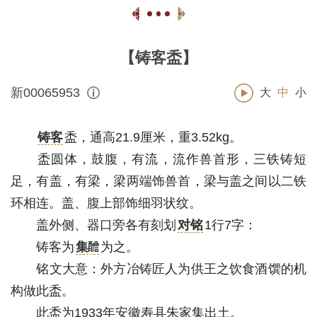
【铸客盉】
新00065953
大
中
小
铸客
盉，通高21.9厘米，重3.52kg。
盉圆体，鼓腹，有流，流作兽首形，三铁铸短
足，有盖，有梁，梁两端饰兽首，梁与盖之间以二铁
环相连。盖、腹上部饰细羽状纹。
盖外侧、器口旁各有刻划
对铭
1行7字：
铸客为
集
为之。
铭文大意：外方冶铸匠人为供王之饮食酒馔的机
构做此盉。
此盉为1933年安徽寿县朱家集出土。