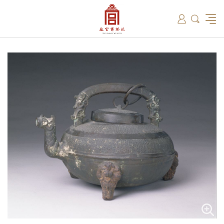
筑
总说
开放时间
故宫出版
教育新闻
学术资讯
近期展览
藏品
领导
在线订票
文创产品
故宫讲坛
专家名录
古籍
资讯
专馆
交通路线
故宫壁纸
宫廷历史
书画考级
院史编年
故宫学研究院
原状陈列
参观须知
故宫APP
文物医院
故宫博物院教育中心
景仁榜
赴外展览
其他学术机构
故宫游
全景故
机构设
文化
名画记
国际博协培训中心
数字多宝阁
故宫博物院院刊
数字文物库
故宫志愿者
藏品总目