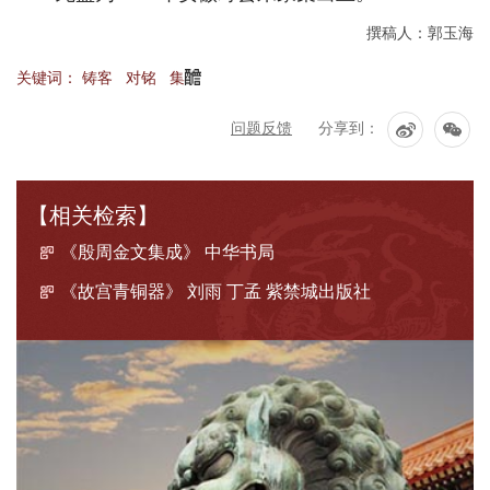
撰稿人：郭玉海
关键词：
铸客
对铭
集
问题反馈
分享到：
【相关检索】
《殷周金文集成》 中华书局
《故宫青铜器》 刘雨 丁孟 紫禁城出版社