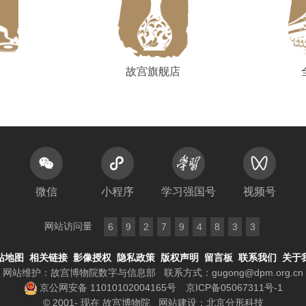
故宫旗舰店
微信
小程序
学习强国号
视频号
网站访问量
6
9
2
7
9
4
8
3
3
站地图
相关链接
影像授权
隐私政策
版权声明
留言板
联系我们
关于
网站维护：故宫博物院数字与信息部
联系方式：
gugong@dpm.org.cn
京公网安备 11010102004165号
京ICP备05067311号-1
© 2001- 现在 故宫博物院
网站建设
：
北京分形科技