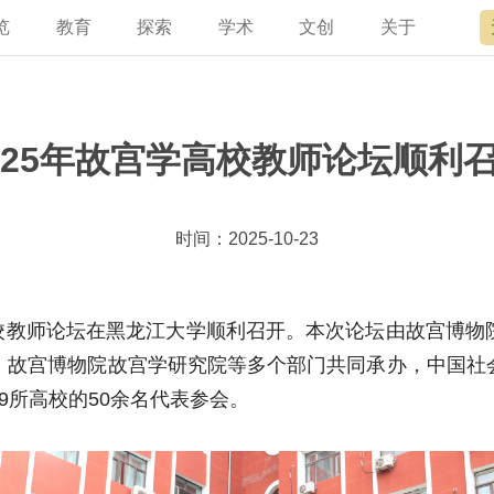
览
教育
探索
学术
文创
关于
宫讲坛
总说
开放时间
故宫出版
宫廷历史
专家名录
近期展览
领导
书画考级
在线订票
文创产品
文物医院
资讯
故宫学研究院
专馆
故宫博物院教育中心
交通路线
故宫壁纸
文化专题
院史编年
原状陈列
其他学术机构
参观须知
故宫APP
名画记
景仁榜
赴外展览
国际博协培训中
数字多宝
故宫游
全景故
机构设
故宫
025年故宫学高校教师论坛顺利
时间：2025-10-23
故宫学高校教师论坛在黑龙江大学顺利召开。本次论坛由故宫
、故宫博物院故宫学研究院等多个部门共同承办，中国社
9所高校的50余名代表参会。