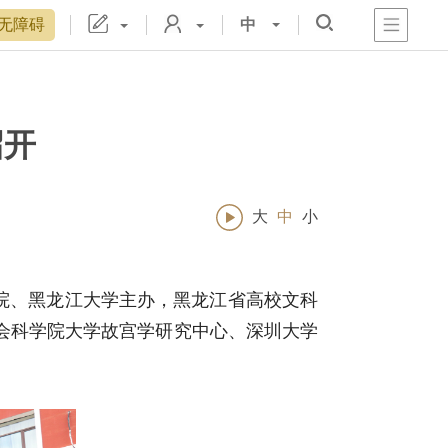
无障碍
中
心
阁
戏
宫
置
博物院院刊
数字文物库
故宫志愿者
藏品总目
召开
大
中
小
博物院、黑龙江大学主办，黑龙江省高校文科
会科学院大学故宫学研究中心、深圳大学