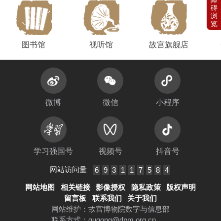
图书馆
视听馆
故宫旗舰店
微博
微信
小程序
学习强国号
视频号
抖音号
网站访问量
6
9
3
1
1
7
5
8
4
网站地图
相关链接
影像授权
隐私政策
版权声明
留言板
联系我们
关于我们
网站维护：故宫博物院数字与信息部
联系方式：
gugong@dpm.org.cn