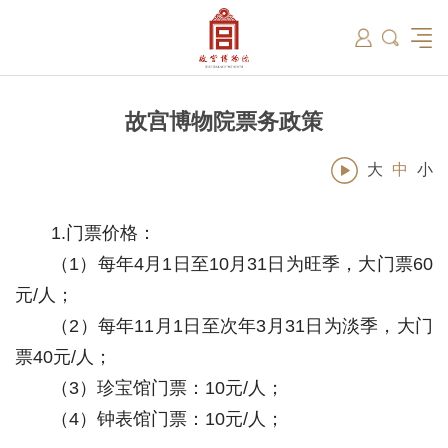
筑
总说
开放时间
故宫出版
教育新闻
学术资讯
近期展览
藏品
领导
在线订票
文创产品
故宫讲坛
专家名录
古籍
资讯
专馆
交通路线
故宫壁纸
宫廷历史
书画考级
院史编年
故宫学研究院
原状陈列
参观须知
故宫APP
文物医院
故宫博物院教育中心
景仁榜
赴外展览
其他学术机构
故宫游
全景故
机构设
文化
名画记
国际博协培训中心
数字多宝阁
故宫博物院院刊
数字文物库
故宫志愿者
藏品总目
故宫博物院票务政策
大
中
小
1.门票价格：
（1）每年4月1日至10月31日为旺季，大门票60
元/人；
（2）每年11月1日至次年3月31日为淡季，大门
票40元/人；
（3）珍宝馆门票：10元/人；
（4）钟表馆门票：10元/人；