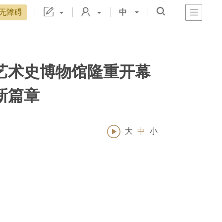
无障碍
中
心
阁
戏
宫
置
博物院院刊
数字文物库
故宫志愿者
藏品总目
艺术史博物馆隆重开幕​
新篇章
大
中
小