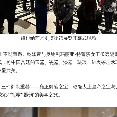
维也纳艺术史博物馆展览开幕式现场
道上不期而遇。乾隆帝与奥地利玛丽亚·特蕾莎女王虽远隔
线，将中国宫廷的玉器、瓷器、漆器、珐琅、钟表等艺术
彰显共美。
。三件御制重器——雍正御笔之宝、乾隆太上皇帝之宝与
心”“视界”“器韵”的美学之旅。