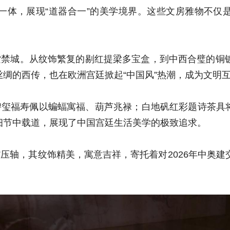
一体，展现“道器合一”的美学境界。这些文房雅物不仅
紫禁城。从纹饰繁复的剔红提梁多宝盒，到中西合璧的铜
绸的西传，也在欧洲宫廷掀起“中国风”热潮，成为文明
。碧玺福寿佩以蝙蝠寓福、葫芦兆禄；白地矾红彩题诗茶具
细节中载道，展现了中国宫廷生活美学的极致追求。
”压轴，其纹饰精美，寓意吉祥，寄托着对2026年中奥建