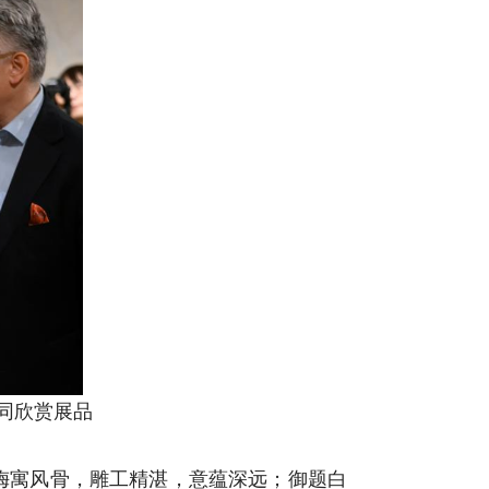
同欣赏展品
梅寓风骨，雕工精湛，意蕴深远；御题白