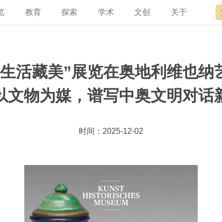
览
教育
探索
学术
文创
关于
宫讲坛
总说
开放时间
故宫出版
宫廷历史
专家名录
近期展览
领导
书画考级
在线订票
文创产品
文物医院
资讯
故宫学研究院
专馆
故宫博物院教育中心
交通路线
故宫壁纸
文化专题
院史编年
原状陈列
其他学术机构
参观须知
故宫APP
名画记
景仁榜
赴外展览
国际博协培训中
数字多宝
故宫游
全景故
机构设
故宫
生活藏美”展览在奥地利维也纳
以文物为媒，谱写中奥文明对话
时间：2025-12-02