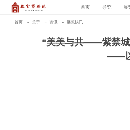
首页
导览
展
建筑
藏品
教育新闻
古籍
学术资讯
故
首页
关于
资讯
展览快讯
“美美与共——紫禁城
——