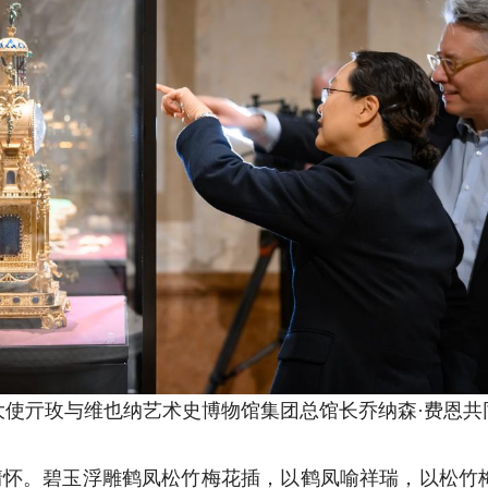
大使亓玫与维也纳艺术史博物馆集团总馆长乔纳森·费恩共
人情怀。碧玉浮雕鹤凤松竹梅花插，以鹤凤喻祥瑞，以松竹