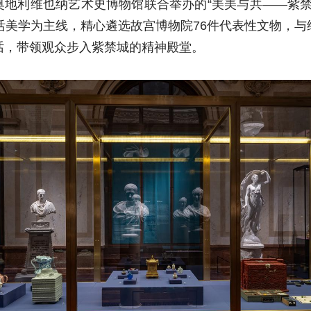
院与奥地利维也纳艺术史博物馆联合举办的“美美与共——紫
活美学为主线，精心遴选故宫博物院76件代表性文物，
话，带领观众步入紫禁城的精神殿堂。