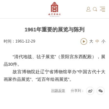
筑
总说
开放时间
故宫出版
教育新闻
学术资讯
近期展览
藏品
领导
在线订票
文创产品
故宫讲坛
专家名录
古籍
资讯
专馆
交通路线
故宫壁纸
宫廷历史
书画考级
院史编年
故宫学研究院
原状陈列
参观须知
故宫APP
文物医院
故宫博物院教育中心
景仁榜
赴外展览
其他学术机构
故宫游
全景故
机构设
文化
名画记
国际博协培训中心
数字多宝阁
故宫博物院院刊
数字文物库
故宫志愿者
藏品总目
1961年重要的展览与陈列
时间：1961-12-29
大
中
小
“清代地毯、毡子展览”（景阳宫东西配殿），展
品30件。
故宫博物院赴辽宁省博物馆举办“中国古代十大
画家作品展览”、“近百年绘画展览”。
问题反馈
分享到：