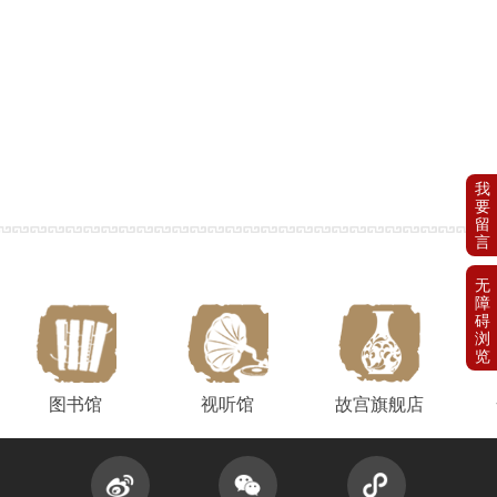
图书馆
视听馆
故宫旗舰店