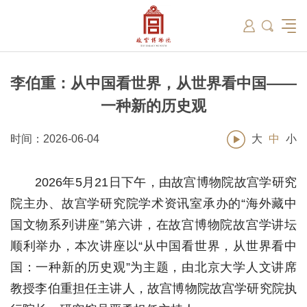
筑
总说
开放时间
故宫出版
教育新闻
学术资讯
近期展览
藏品
领导
在线订票
文创产品
故宫讲坛
专家名录
古籍
资讯
专馆
交通路线
故宫壁纸
宫廷历史
书画考级
院史编年
故宫学研究院
原状陈列
参观须知
故宫APP
文物医院
故宫博物院教育中心
景仁榜
赴外展览
其他学术机构
故宫游
全景故
机构设
文化
名画记
国际博协培训中心
数字多宝阁
故宫博物院院刊
数字文物库
故宫志愿者
藏品总目
李伯重：从中国看世界，从世界看中国——
一种新的历史观
时间：2026-06-04
大
中
小
2026年5月21日下午，由故宫博物院故宫学研究
院主办、故宫学研究院学术资讯室承办的“海外藏中
国文物系列讲座”第六讲，在故宫博物院故宫学讲坛
顺利举办，本次讲座以“从中国看世界，从世界看中
国：一种新的历史观”为主题，由北京大学人文讲席
教授李伯重担任主讲人，故宫博物院故宫学研究院执