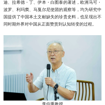
迪、拉希德・丁、伊本・白图泰的著述，欧洲马可・
波罗、利玛窦、马戛尔尼使团的观察等，均为研究中
国提供了中国本土文献缺失的珍贵史料，也呈现出不
同时期外界对中国从正面赞赏到认知转变的过程。
李伯重教授