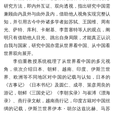
研究方法，即内外互证、双向透视，指出研究中国需
兼顾由内及外与由外及内，借助他人视角实现完整认
知，并引用古今中外诸多学者如苏轼、王国维、周有
光、萨特、库利、卡耐基、李普塞特等人的观点，阐
明只有借助他人目光、跳出自身局限，才能真正认识
自我与国家，研究中国亦需从世界看中国、从中国看
世界双向展开。
李伯重教授系统梳理了从世界看中国的多元视
角，依次介绍日本、朝鲜、越南、印度、伊斯兰世
界、欧洲等不同地区对中国的记载与认知，日本的
《古事记》《日本书纪》及圆仁、成寻、策彦周良的
游记，朝鲜《三国史记》《李朝实录》与崔溥《漂海
录》、燕行录文献，越南燕行记，印度古籍对中国丝
绸的记载，伊斯兰世界伊本・胡尔达兹比赫、马苏