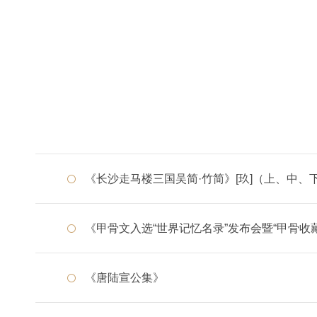
《长沙走马楼三国吴简·竹简》[玖]（上、中、
《甲骨文入选“世界记忆名录”发布会暨“甲骨收藏与
《唐陆宣公集》