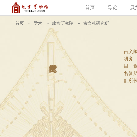
首页
导览
展
建筑
藏品
教育新闻
古籍
学术资
故
首页
学术
故宫研究院
古文献研究所
古文
研究
目，
名誉
副所长