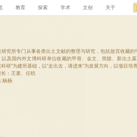
览
教育
探索
学术
文创
关于
讯
宫讲坛
总说
开放时间
故宫出版
宫廷历史
专家名录
近期展览
领导
书画考级
在线订票
文创产品
文物医院
资讯
故宫研究院
专馆
故宫博物院教育中心
交通路线
故宫壁纸
文化专题
院史编年
原状陈列
其他学术机构
参观须知
故宫APP
名画记
景仁榜
赴外展览
国际博协培训中
数字多宝
故宫游
全景故
故宫博
机构设
献研究所专门从事各类出土文献的整理与研究，包括故宫收藏的
，以及国内外文博科研单位收藏的甲骨、金文、简牍、新出土墓
促科研”为建所基础，以“走出去，请进来”为发展方向，以项目
所长：王素、任昉
:杨杨