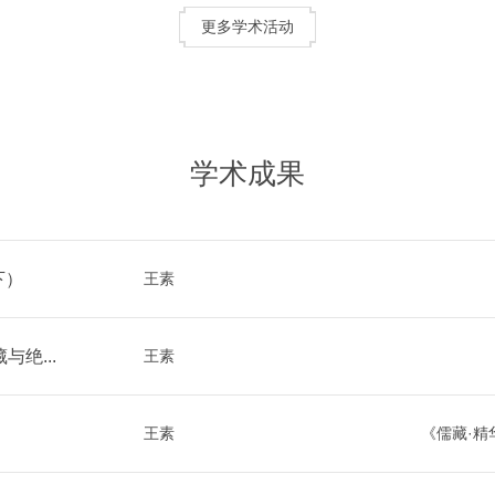
更多学术活动
学术成果
下）
王素
绝...
王素
王素
《儒藏·精