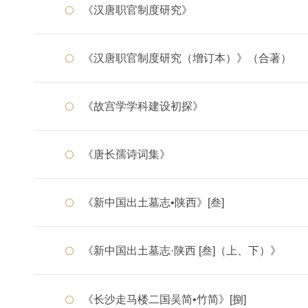
《汉唐职官制度研究》
《汉唐职官制度研究（增订本）》（合著）
《故宫学学科建设初探》
《唐长孺诗词集》
《新中国出土墓志•陕西》[叁]
《新中国出土墓志·陕西 [叁]（上、下）》
《长沙走马楼二国吴简•竹简》[捌]