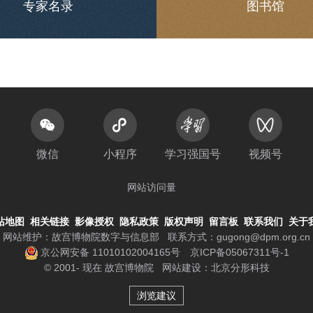
专家名录
图书馆
微信
小程序
学习强国号
视频号
网站访问量
站地图
相关链接
影像授权
隐私政策
版权声明
留言板
联系我们
关于
网站维护：故宫博物院数字与信息部
联系方式：
gugong@dpm.org.cn
京公网安备 11010102004165号
京ICP备05067311号-1
© 2001- 现在 故宫博物院
网站建设
：
北京分形科技
浏览建议