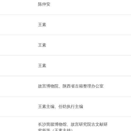
陈仲安
王素
王素
王素
故宫博物院、陕西省古籍整理办公室
王素主编、任昉执行主编
长沙简牍博物馆、故宫研究院古文献研
究所等（王素主持）