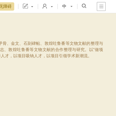
无障碍
中
心
阁
戏
宫
物院院刊
置
数字文物库
故宫志愿者
藏品总目
甲骨、金文、石刻碑帖、敦煌吐鲁番等文物文献的整理与
志、敦煌吐鲁番等文物文献的合作整理与研究。以“做项
培养人才，以项目吸纳人才，以项目引领学术新潮流。