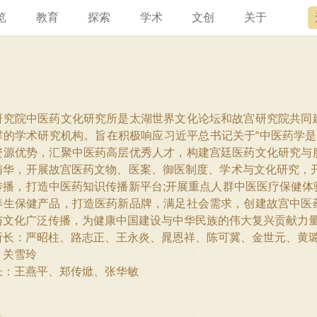
览
教育
探索
学术
文创
关于
讯
宫讲坛
总说
开放时间
故宫出版
宫廷历史
专家名录
近期展览
领导
书画考级
在线订票
文创产品
文物医院
资讯
故宫研究院
专馆
故宫博物院教育中心
交通路线
故宫壁纸
文化专题
院史编年
原状陈列
其他学术机构
参观须知
故宫APP
名画记
景仁榜
赴外展览
国际博协培训中
数字多宝
故宫游
全景故
故宫博
机构设
研究院中医药文化研究所是太湖世界文化论坛和故宫研究院共同
撑的学术研究机构。旨在积极响应习近平总书记关于“中医药学是
资源优势，汇聚中医药高层优秀人才，构建宫廷医药文化研究与
精华，开展故宫医药文物、医案、御医制度、学术与文化研究，
传播，打造中医药知识传播新平台;开展重点人群中医医疗保健
养生保健产品，打造医药新品牌，满足社会需求，创建故宫中医
与文化广泛传播，为健康中国建设与中华民族的伟大复兴贡献力量
所长：严昭柱、路志正、王永炎、晁恩祥、陈可冀、金世元、黄
；关雪玲
长：王燕平、郑传焮、张华敏