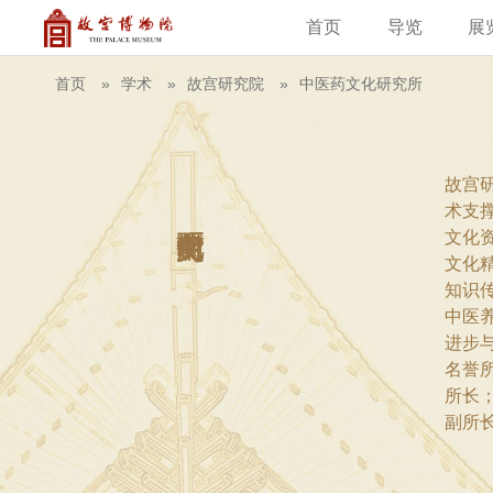
首页
导览
展
建筑
藏品
教育新闻
古籍
学术资
故
首页
学术
故宫研究院
中医药文化研究所
故宫
术支
文化
文化
知识
中医
进步
名誉
所长
副所