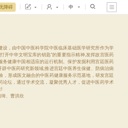
无障碍
中
心
阁
戏
宫
物院院刊
置
数字文物库
故宫志愿者
藏品总目
建设，由中国中医科学院中医临床基础医学研究所作为学
打开中华文明宝库的钥匙”的重要指示精神,发挥故宫医药
服务健康中国相适应的运行机制。保护发掘利用宫廷医药
开辟中医药研究新领域;推进宫廷中医养生保健、防病治病
体验，形成医文融合的中医药健康服务示范基地，研发宫廷
药论坛，通过学术交流，凝聚优秀人才，促进中医药学术
!
璐琦、曹洪欣