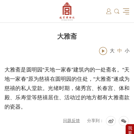
筑
总说
开放时间
故宫出版
教育新闻
学术资讯
近期展览
藏品
领导
在线订票
文创产品
故宫讲坛
专家名录
古籍
资讯
专馆
交通路线
故宫壁纸
宫廷历史
书画考级
院史编年
故宫学研究院
原状陈列
参观须知
故宫APP
文物医院
故宫博物院教育中心
景仁榜
赴外展览
其他学术机构
故宫游
全景故
机构设
文化
名画记
国际博协培训中心
数字多宝阁
故宫博物院院刊
数字文物库
故宫志愿者
藏品总目
大雅斋
大
中
小
大雅斋是圆明园“天地一家春”建筑内的一处斋名。“天
地一家春”原为慈禧在圆明园的住处，“大雅斋”遂成为
慈禧的私人堂款。光绪时期，储秀宫、长春宫、体和
殿、乐寿堂等慈禧居住、活动过的地方都有大雅斋款
的瓷器。
问题反馈
分享到：