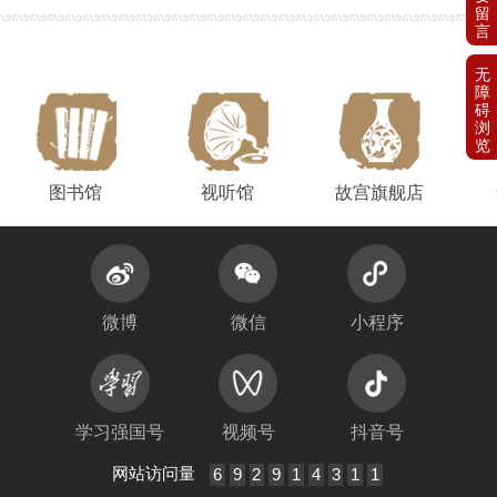
图书馆
视听馆
故宫旗舰店
微博
微信
小程序
学习强国号
视频号
抖音号
网站访问量
6
9
2
9
1
4
3
1
1