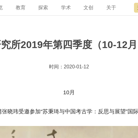
览
教育
探索
学术
文创
关于
宫讲坛
总说
开放时间
故宫出版
宫廷历史
专家名录
近期展览
领导
书画考级
在线订票
文创产品
文物医院
资讯
故宫学研究院
专馆
故宫博物院教育中心
交通路线
故宫壁纸
文化专题
院史编年
原状陈列
其他学术机构
参观须知
故宫APP
名画记
景仁榜
赴外展览
国际博协培训中
数字多宝
故宫游
全景故
机构设
故宫
究所2019年第四季度（10-12
时间：2020-01-12
10月
所长携张晓玮受邀参加“苏秉琦与中国考古学：反思与展望”国