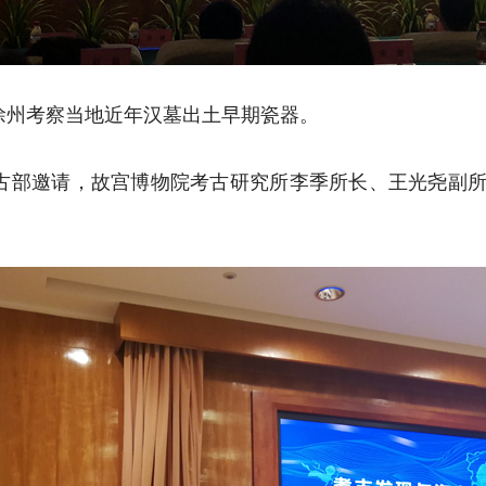
长赴徐州考察当地近年汉墓出土早期瓷器。
物馆考古部邀请，故宫博物院考古研究所李季所长、王光尧副