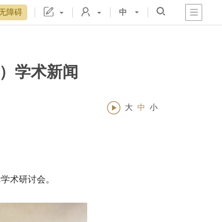
无障碍
中
心
阁
戏
宫
置
博物院院刊
数字文物库
故宫志愿者
藏品总目
月）学术新闻
大
中
小
际学术研讨会。