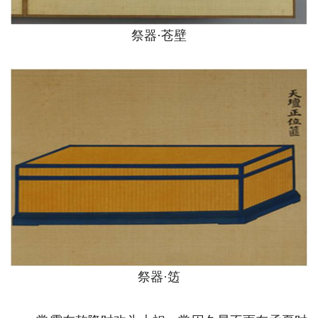
祭器·苍壁
祭器·笾