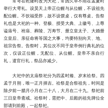
常雩在乾隆时改为大祀，常因久旱不雨在孟夏时
举行大雩礼。设昊天上帝正位幄与从位幄，不设祖先
配位幄。不饮福受胙，故不设馔桌，仅有尊桌。告祭
礼也是大祀的一种。登极、授受大典、上徽号、上尊
谥庙号、祔庙、葬陵、万寿节、册立皇太子、大婚册
立皇后、亲征命将等国之大事，均要特别向天、地、
祖宗告祭。告祭时，其位次不同于皇帝例行典礼的位
次，仅设正位幄，无配位、从位幄。皇帝不亲自行
礼，遣官行礼，祭品亦减少。
大祀中的太庙祭祀分为四孟时飨、岁末祫祭。四
孟于月朔，唯一正月择吉。祫祭是合祭祖先，时间是
除夕前一腊月小月在二十八，大月在二十九。祭祀前
三日皇帝斋戒。祫祭时，需把中、后殿的祖先牌位全
部请到前殿，一起祭祀。