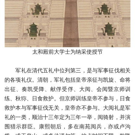
太和殿前大学士为纳采使授节
军礼在清代五礼中位列第三，是与军事征伐相关
的各项礼仪。清朝，军礼包括皇帝亲征与凯旋、命将
出征、奏凯受降、献俘受俘、大阅、会阅暨京师训
练、秋狝、日食救护。但京师训练皇帝不参与，日食
救护本与军事征伐无关，皇帝亦不参与。大阅礼是军
礼的一类，顺治十三年定为三年一举，阅骑射，并演
围猎示群臣。康熙朝后，多在南苑阅兵，亦或卢沟