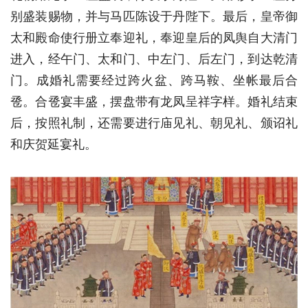
别盛装赐物，并与马匹陈设于丹陛下。最后，皇帝御
太和殿命使行册立奉迎礼，奉迎皇后的凤舆自大清门
进入，经午门、太和门、中左门、后左门，到达乾清
门。成婚礼需要经过跨火盆、跨马鞍、坐帐最后合
卺。合卺宴丰盛，摆盘带有龙凤呈祥字样。婚礼结束
后，按照礼制，还需要进行庙见礼、朝见礼、颁诏礼
和庆贺延宴礼。