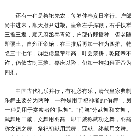
还有一种是祭祀先农，每岁仲春亥日举行。户部
尚书进耒，顺天府尹进鞭。皇帝左手挥鞭，右手扶犁
三推三返，顺天府丞奉青箱，户部侍郎播种，耆老随
即覆土。自雍正帝始，在三推后再加一推为四推。乾
隆三十七年，群臣虑皇帝年高，吁罢亲耕，乾隆帝不
许，仍依古制三推。嘉庆以降，仍加一推如雍正帝为
四推。
中国古代礼乐并行，有礼必有乐，清代皇家典制
乐舞主要分为两种，一种是用于祀神者的“佾舞”，另
一种是用于宴飨者的“队舞”。“佾舞”分武舞和文舞，
武舞用干戚，文舞用羽籥，即干戚称武功之舞，羽籥
称文德之舞。祭祀初献用武舞，亚献、终献用文舞。