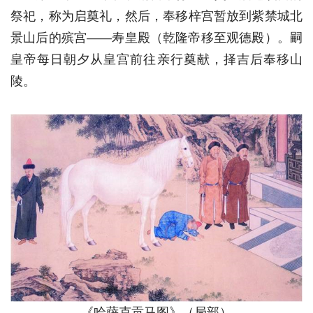
祭祀，称为启奠礼，然后，奉移梓宫暂放到紫禁城北
景山后的殡宫——寿皇殿（乾隆帝移至观德殿）。嗣
皇帝每日朝夕从皇宫前往亲行奠献，择吉后奉移山
陵。
《哈萨克贡马图》（局部）