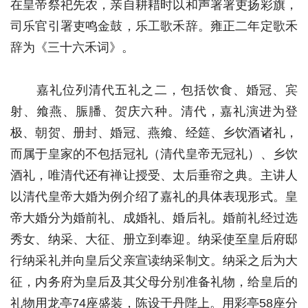
在皇帝祭祀先农，亲自耕耤时以和声署署吏扬彩旗，
司乐官引署吏鸣金鼓，乐工歌禾辞。雍正二年定歌禾
辞为《三十六禾词》。
嘉礼位列清代五礼之二，包括饮食、婚冠、宾
射、飨燕、脤膰、贺庆六种。清代，嘉礼演进为登
极、朝贺、册封、婚冠、燕飨、经筵、乡饮酒诸礼，
而属于皇家的不包括冠礼（清代皇帝无冠礼）、乡饮
酒礼，唯清代还有禅让授受、太后垂帘之典。主讲人
以清代皇帝大婚为例介绍了嘉礼的具体表现形式。皇
帝大婚分为婚前礼、成婚礼、婚后礼。婚前礼经过选
秀女、纳采、大征、册立到奉迎。纳采使至皇后府邸
行纳采礼并向皇后父亲宣读纳采制文。纳采之后为大
征，内务府为皇后及其父母分别准备礼物，给皇后的
礼物用龙亭74座盛装，陈设于丹陛上。用彩亭58座分