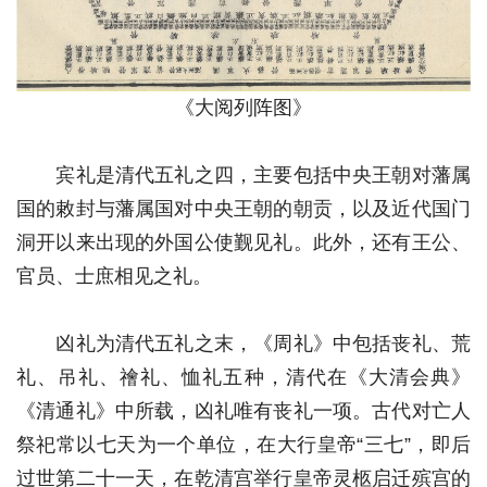
《大阅列阵图》
宾礼是清代五礼之四，主要包括中央王朝对藩属
国的敕封与藩属国对中央王朝的朝贡，以及近代国门
洞开以来出现的外国公使觐见礼。此外，还有王公、
官员、士庶相见之礼。
凶礼为清代五礼之末，《周礼》中包括丧礼、荒
礼、吊礼、禬礼、恤礼五种，清代在《大清会典》
《清通礼》中所载，凶礼唯有丧礼一项。古代对亡人
祭祀常以七天为一个单位，在大行皇帝“三七”，即后
过世第二十一天，在乾清宫举行皇帝灵柩启迁殡宫的