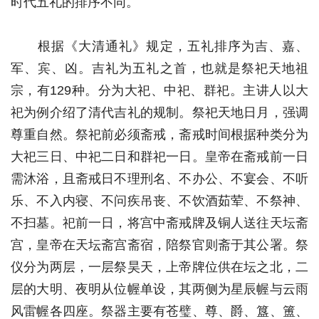
时代五礼的排序不同。
根据《大清通礼》规定，五礼排序为吉、嘉、
军、宾、凶。吉礼为五礼之首，也就是祭祀天地祖
宗，有129种。分为大祀、中祀、群祀。主讲人以大
祀为例介绍了清代吉礼的规制。祭祀天地日月，强调
尊重自然。祭祀前必须斋戒，斋戒时间根据种类分为
大祀三日、中祀二日和群祀一日。皇帝在斋戒前一日
需沐浴，且斋戒日不理刑名、不办公、不宴会、不听
乐、不入内寝、不问疾吊丧、不饮酒茹荤、不祭神、
不扫墓。祀前一日，将宫中斋戒牌及铜人送往天坛斋
宫，皇帝在天坛斋宫斋宿，陪祭官则斋于其公署。祭
仪分为两层，一层祭昊天，上帝牌位供在坛之北，二
层的大明、夜明从位幄单设，其两侧为星辰幄与云雨
风雷幄各四座。祭器主要有苍璧、尊、爵、簋、簠、