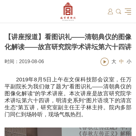
筑
总说
开放时间
故宫出版
教育新闻
学术资讯
近期展览
藏品
领导
在线订票
文创产品
故宫讲坛
专家名录
古籍
资讯
专馆
交通路线
故宫壁纸
宫廷历史
书画考级
院史编年
故宫学研究院
原状陈列
参观须知
故宫APP
文物医院
故宫博物院教育中心
景仁榜
赴外展览
其他学术机构
故宫游
全景故
机构设
文化
名画记
国际博协培训中心
数字多宝阁
故宫博物院院刊
数字文物库
故宫志愿者
藏品总目
【讲座报道】看图识礼——清朝典仪的图像
化解读——故宫研究院学术讲坛第六十四讲
时间：2019-08-06
大
中
小
2019年8月5日上午在文保科技部会议室，任万
平副院长为我们做了题为“看图识礼——清朝典仪的
图像化解读”的学术讲座。本次讲座是故宫研究院学
术讲坛第六十四讲，明清史系列“图片语境下的清宫
生态”第五讲，研究室副主任王子林主持。院内多部
门同仁到场聆听，现场气氛热烈。