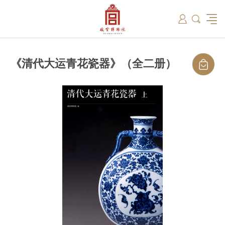
筑
总说
开放时间
故宫出版
教育新闻
学术资讯
近期展览
藏品
领导
在线订票
文创产品
故宫讲坛
专家名录
古籍
资讯
专馆
交通路线
故宫壁纸
宫廷历史
书画考级
院史编年
故宫学研究院
原状陈列
参观须知
故宫APP
文物医院
故宫博物院教育中心
景仁榜
赴外展览
其他学术机构
故宫游
全景故
机构设
文化
名画记
国际博协培训中心
数字多宝阁
故宫博物院院刊
数字文物库
故宫志愿者
藏品总目
《清代大运青花瓷器》（全二册）