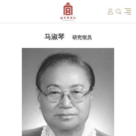
筑
总说
开放时间
故宫出版
教育新闻
学术资讯
近期展览
藏品
领导
在线订票
文创产品
故宫讲坛
专家名录
古籍
资讯
专馆
交通路线
故宫壁纸
宫廷历史
书画考级
院史编年
故宫学研究院
原状陈列
参观须知
故宫APP
文物医院
故宫博物院教育中心
景仁榜
赴外展览
其他学术机构
故宫游
全景故
机构设
文化
名画记
国际博协培训中心
数字多宝阁
故宫博物院院刊
数字文物库
故宫志愿者
藏品总目
马淑琴
研究馆员