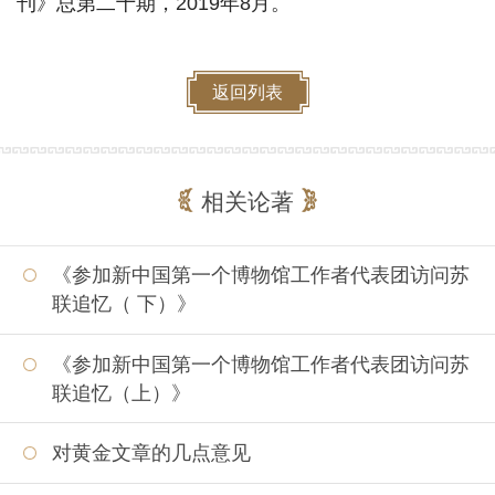
刊》总第二十期，2019年8月。
返回列表
相关论著
《参加新中国第一个博物馆工作者代表团访问苏
联追忆（ 下）》
《参加新中国第一个博物馆工作者代表团访问苏
联追忆（上）》
对黄金文章的几点意见