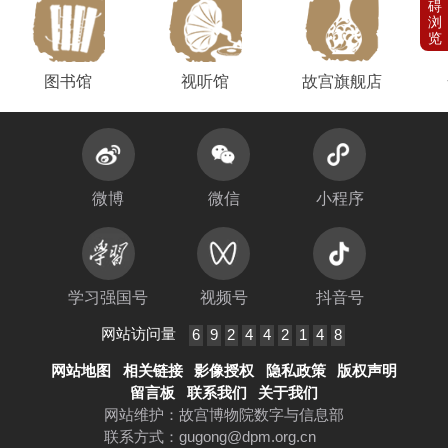
图书馆
视听馆
故宫旗舰店
微博
微信
小程序
学习强国号
视频号
抖音号
网站访问量
6
9
2
4
4
2
1
4
8
网站地图
相关链接
影像授权
隐私政策
版权声明
留言板
联系我们
关于我们
网站维护：故宫博物院数字与信息部
联系方式：
gugong@dpm.org.cn