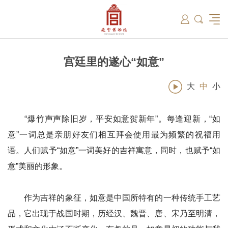
筑
总说
开放时间
故宫出版
教育新闻
学术资讯
近期展览
藏品
领导
在线订票
文创产品
故宫讲坛
专家名录
古籍
资讯
专馆
交通路线
故宫壁纸
宫廷历史
书画考级
院史编年
故宫学研究院
原状陈列
参观须知
故宫APP
文物医院
故宫博物院教育中心
景仁榜
赴外展览
其他学术机构
故宫游
全景故
机构设
文化
名画记
国际博协培训中心
数字多宝阁
故宫博物院院刊
数字文物库
故宫志愿者
藏品总目
宫廷里的遂心“如意”
大
中
小
“爆竹声声除旧岁，平安如意贺新年”。每逢迎新，“如
意”一词总是亲朋好友们相互拜会使用最为频繁的祝福用
语。人们赋予“如意”一词美好的吉祥寓意，同时，也赋予“如
意”美丽的形象。
作为吉祥的象征，如意是中国所特有的一种传统手工艺
品，它出现于战国时期，历经汉、魏晋、唐、宋乃至明清，