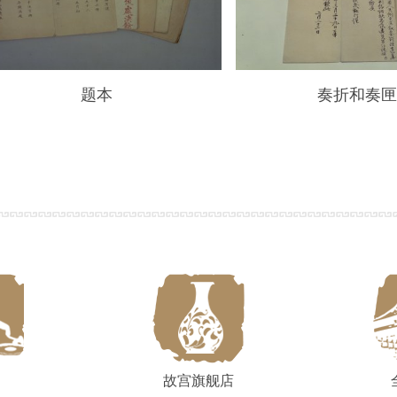
题本
奏折和奏
故宫旗舰店