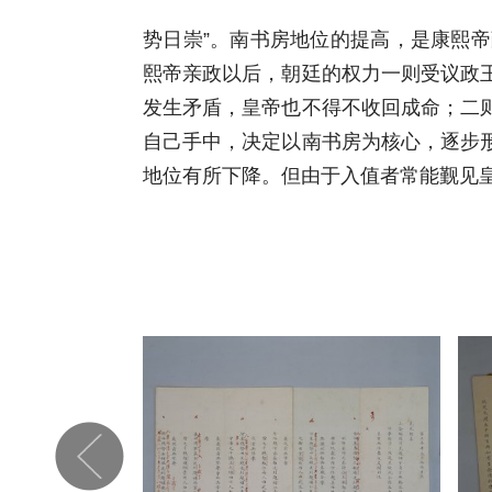
势日崇”。南书房地位的提高，是康熙
熙帝亲政以后，朝廷的权力一则受议政
发生矛盾，皇帝也不得不收回成命；二
自己手中，决定以南书房为核心，逐步
地位有所下降。但由于入值者常能觐见皇