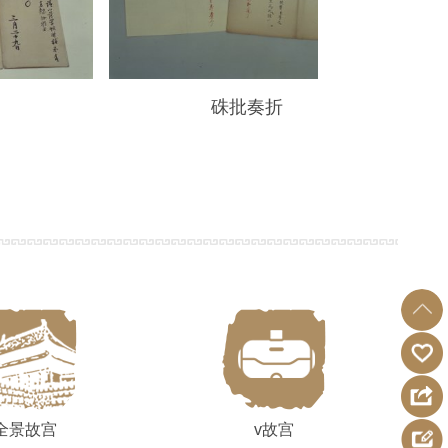
匣
硃批奏折
康
全景故宫
v故宫