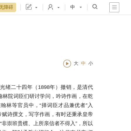
无障碍
中
心
阁
戏
宫
置
博物院院刊
数字文物库
故宫志愿者
藏品总目
大
中
小
绪二十四年（1898年）撤销，是清代
翰林院词臣们研讨学问，吟诗作画，在乾
翰林等官员中，“择词臣才品兼优者”入
帝赋诗撰文，写字作画，有时还秉承皇帝
“非崇班贵檩、上所亲信者不得入”，所以