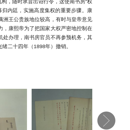
构，随时承旨出诏行令，这使南书房“权
移归内廷，实施高度集权的重要步骤。康
满洲王公贵族地位较高，有时与皇帝意见
力，康熙帝为了把国家大权严密地控制在
机处办理，南书房官员不再参预机务，其
绪二十四年（1898年）撤销。