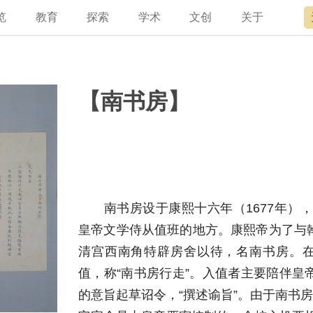
览
教育
探索
学术
文创
关于
宫讲坛
总说
开放时间
故宫出版
宫廷历史
专家名录
近期展览
领导
书画考级
在线订票
文创产品
文物医院
资讯
故宫学研究院
专馆
故宫博物院教育中心
交通路线
故宫壁纸
文化专题
院史编年
原状陈列
其他学术机构
参观须知
故宫APP
名画记
景仁榜
赴外展览
国际博协培训中
数字多宝
故宫游
全景故
机构设
故宫
【南书房】
南书房设于康熙十六年（1677年），光
皇帝文学侍从值班的地方。康熙帝为了与
清宫西南角特辟房舍以待，名南书房。在
值，称“南书房行走”。入值者主要陪伴皇
的意旨起草诏令，“撰述谕旨”。由于南书房