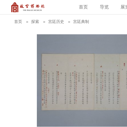
首页
导览
展
建筑
藏品
教育新闻
古籍
学术资讯
故
首页
探索
宫廷历史
宫廷典制