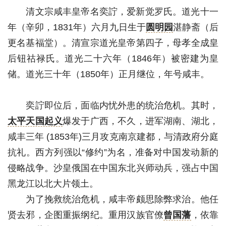
清文宗咸丰皇帝名奕詝，爱新觉罗氏。道光十一
年（辛卯，1831年）六月九日生于
圆明园
湛静斋（后
更名基福堂）。清宣宗道光皇帝第四子，母孝全成皇
后钮祜禄氏。道光二十六年（1846年）被密建为皇
储。道光三十年（1850年）正月继位，年号咸丰。
奕詝即位后，面临内忧外患的统治危机。其时，
太平天国起义
爆发于广西，不久，进军湖南、湖北，
咸丰三年 (1853年)三月攻克南京建都，与清政府分庭
抗礼。西方列强以“修约”为名，准备对中国发动新的
侵略战争。沙皇俄国在中国东北兴师动兵，强占中国
黑龙江以北大片领土。
为了挽救统治危机，咸丰帝颇思除弊求治。他任
贤去邪，企图重振纲纪。重用汉族官僚
曾国藩
，依靠