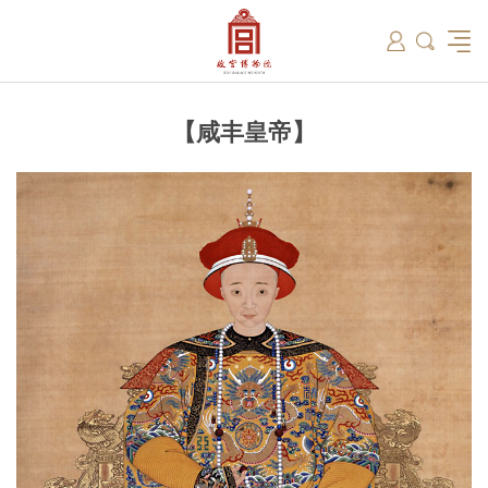
筑
总说
开放时间
故宫出版
教育新闻
学术资讯
近期展览
藏品
领导
在线订票
文创产品
故宫讲坛
专家名录
古籍
资讯
专馆
交通路线
故宫壁纸
宫廷历史
书画考级
院史编年
故宫学研究院
原状陈列
参观须知
故宫APP
文物医院
故宫博物院教育中心
景仁榜
赴外展览
其他学术机构
故宫游
全景故
机构设
文化
名画记
国际博协培训中心
数字多宝阁
故宫博物院院刊
数字文物库
故宫志愿者
藏品总目
【咸丰皇帝】