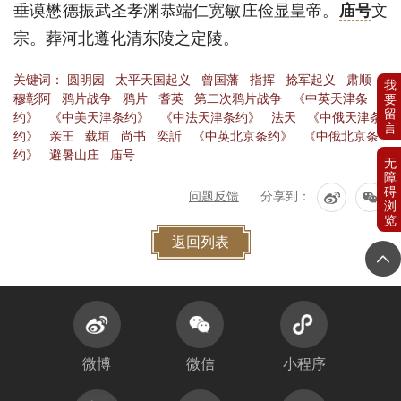
垂谟懋德振武圣孝渊恭端仁宽敏庄俭显皇帝。
庙号
文
宗。葬河北遵化清东陵之定陵。
关键词：
圆明园
太平天国起义
曾国藩
指挥
捻军起义
肃顺
穆彰阿
鸦片战争
鸦片
耆英
第二次鸦片战争
《中英天津条
约》
《中美天津条约》
《中法天津条约》
法天
《中俄天津条
约》
亲王
载垣
尚书
奕訢
《中英北京条约》
《中俄北京条
约》
避暑山庄
庙号
问题反馈
分享到：
返回列表
微博
微信
小程序