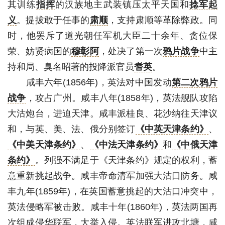
其训练
指挥
的汉族地主武装镇压太平天国和
捻军起
义
。提拔敢于任事的
肃顺
，支持肃顺等革除弊政。同
时，他罢斥了道光朝任军机大臣二十余年、贪位保
荣、妨贤病国的
穆彰阿
，处决了第一次
鸦片战争
中主
持和局、臭名昭著的投降派官员
耆英
。
咸丰六年(1856年)，英法对中国发动
第二次鸦片
战争
，攻占广州。咸丰八年(1858年)，英法舰队攻陷
大沽炮台，进迫天津。咸丰派桂良、花沙纳往天津议
和，与英、美、法、俄分别签订
《中英天津条约》
、
《中美天津条约》
、
《中法天津条约》
和
《中俄天津
条约》
。列强不满足于《天津条约》规定的权利，蓄
意重新挑起战争。咸丰帝命清军加强大沽口防务。咸
丰九年(1859年)，在英国蓄意挑起的大沽口冲突中，
英法侵略军被击败。咸丰十年(1860年)，英法两国再
次组成侵华联军，大举入侵。英法联军进攻北塘，咸