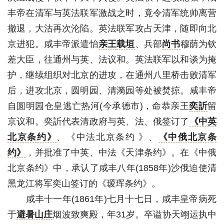
丰帝在清军与英法联军激战之时，竟令清军统帅离营
撤退，大沽再次沦陷。英法联军攻占天津，随即向北
京进犯。咸丰帝派遣怡
亲王
载垣
、兵部
尚书
穆荫为钦
差大臣，往通州与英、法议和。英法联军以和谈为掩
护，继续组织对北京的进攻，在通州八里桥击败清军
后，进攻北京，圆明园、清漪园等处被焚掠。咸丰帝
自圆明园仓皇逃亡热河(今承德市)，命恭亲王
奕訢
留
京议和。奕訢代表清政府与英、法、俄签订了
《中英
北京条约》
、《中法北京条约 》、
《中俄北京条
约》
，并批准了中英、中法《天津条约》。在《中俄
北京条约》中，承认了咸丰八年(1858年)沙俄迫使清
黑龙江将军奕山签订的《瑷珲条约》。
咸丰十一年(1861年)七月十七日，咸丰皇帝病死
于
避暑山庄
烟波致爽殿，年31岁。卒谥协天翊运执中