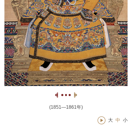
(1851—1861年)
大
中
小