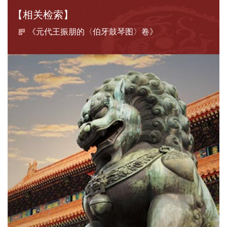
【相关检索】
《元代王振朋的〈伯牙鼓琴图〉卷》