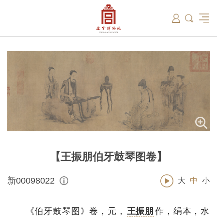
筑
总说
开放时间
故宫出版
教育新闻
学术资讯
近期展览
藏品
领导
在线订票
文创产品
故宫讲坛
专家名录
古籍
资讯
专馆
交通路线
故宫壁纸
宫廷历史
书画考级
院史编年
故宫学研究院
原状陈列
参观须知
故宫APP
文物医院
故宫博物院教育中心
景仁榜
赴外展览
其他学术机构
故宫游
全景故
机构设
文化
名画记
国际博协培训中心
数字多宝阁
故宫博物院院刊
数字文物库
故宫志愿者
藏品总目
【王振朋伯牙鼓琴图卷】
新00098022
大
中
小
《伯牙鼓琴图》卷，元，
王振朋
作，绢本，水