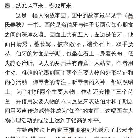
墨，纵31.4厘米，横92厘米。
这是一幅人物故事画，画中的故事最早见于《
吕
氏春秋
》一书。画的是俞伯牙与钟子期两位知心朋友
之间的深厚友谊。画面上共有五人，左边是伯牙，他
面目清秀，蓄长髯，披衣敞怀，端坐石上，双手抚
琴。伯牙的对面是子期，也坐在石上，身着长袍，低
头静心谛听。两人的身后共有侍童三人站立。作者用
生动、准确的笔墨刻画了两个主要人物的外形特征和
内心活动，弹琴者的专注，听琴者的入神，都跃然绢
上。为了衬托两个主要人物，作者还安排了三个侍
童，并借用次要人物的不同反应来表达伯牙和子期之
间用琴声传递感情并成为“知音”的友谊。这幅画在人
物心理活动的描绘上达到了很高的水平。
在绘画技法上画家
王振
朋很好地继承了北宋
李