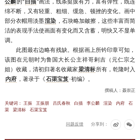
公麟
的“
白描
”画法，线条挺拔有力，富有弹性，既连
绵不断，又有轻重、粗细、缓急、顿挫的变化。画中
部分衣帽用淡墨
渲染
，石块略加皴擦，这些丰富而简
洁的表现手法使画面有变化而又含蓄，明快又不显单
调。
此图最右边略有残缺。根据画上所钤印章可知，
该图在元朝时为鲁国大长公主祥哥剌吉（元仁宗之
姐）收藏，清初归著名收藏家
梁清标
所有，乾隆时入
内府
，著录于《
石渠宝笈
·初编》。
撰稿人：聂崇正
关键词：
王振
王振朋
吕氏春秋
白描
李公麟
渲染
内府
石
渠
梁清标
石渠宝笈
问题反馈
分享到：