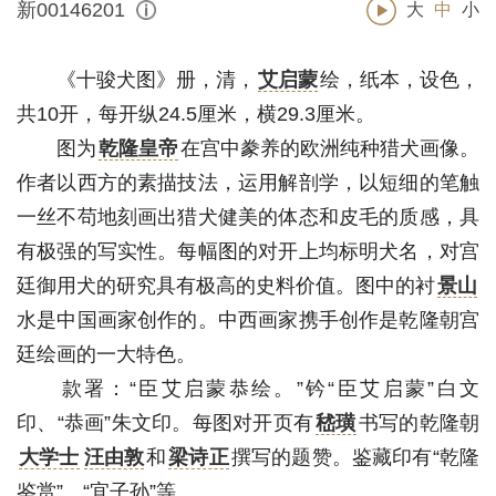
新00146201
大
中
小
《十骏犬图》册，清，
艾启蒙
绘，纸本，设色，
共10开，每开纵24.5厘米，横29.3厘米。
图为
乾隆皇帝
在宫中豢养的欧洲纯种猎犬画像。
作者以西方的素描技法，运用解剖学，以短细的笔触
一丝不苟地刻画出猎犬健美的体态和皮毛的质感，具
有极强的写实性。每幅图的对开上均标明犬名，对宫
廷御用犬的研究具有极高的史料价值。图中的衬
景山
水是中国画家创作的。中西画家携手创作是乾隆朝宫
廷绘画的一大特色。
款署：“臣艾启蒙恭绘。”钤“臣艾启蒙”白文
印、“恭画”朱文印。每图对开页有
嵇璜
书写的乾隆朝
大学士
汪由敦
和
梁诗正
撰写的题赞。鉴藏印有“乾隆
鉴赏”、“宜子孙”等。