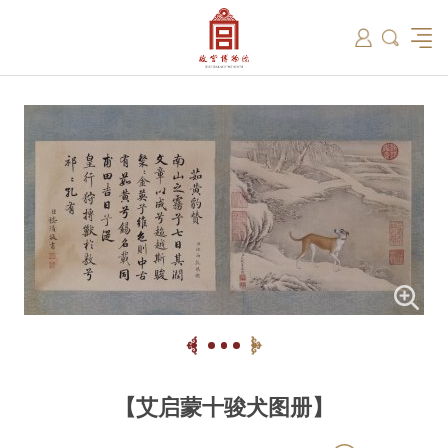
筑
总说
开放时间
故宫出版
教育新闻
学术资讯
近期展览
藏品
领导
在线订票
文创产品
故宫讲坛
专家名录
古籍
资讯
专馆
交通路线
故宫壁纸
宫廷历史
书画考级
院史编年
故宫学研究院
原状陈列
参观须知
故宫APP
文物医院
故宫博物院教育中心
景仁榜
赴外展览
其他学术机构
故宫游
全景故
机构设
文化
名画记
国际博协培训中心
数字多宝阁
故宫博物院院刊
数字文物库
故宫志愿者
藏品总目
【艾启蒙十骏犬图册】