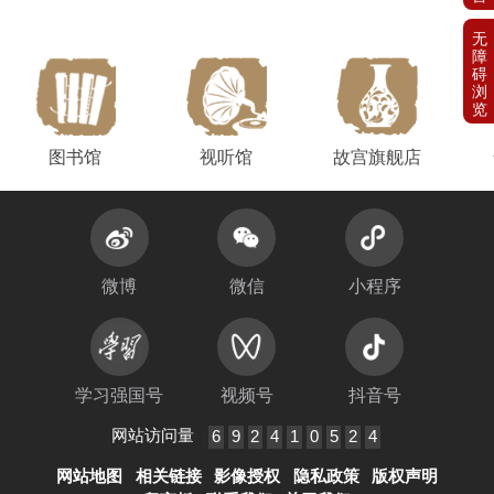
图书馆
视听馆
故宫旗舰店
微博
微信
小程序
学习强国号
视频号
抖音号
网站访问量
6
9
2
4
1
0
5
2
4
网站地图
相关链接
影像授权
隐私政策
版权声明