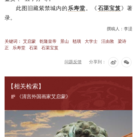
此图旧藏紫禁城内的
乐寿堂
。《
石渠宝笈
》著
录。
撰稿人：李湜
关键词：
艾启蒙
乾隆皇帝
景山
嵇璜
大学士
汪由敦
梁诗
正
乐寿堂
石渠
石渠宝笈
问题反馈
分享到：
【相关检索】
《清宫外国画家艾启蒙》