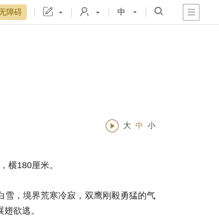
无障碍
中
心
阁
戏
宫
置
博物院院刊
数字文物库
故宫志愿者
藏品总目
大
中
小
，横180厘米。
雪，境界荒寒冷寂，双鹰刚毅勇猛的气
展翅欲逃。