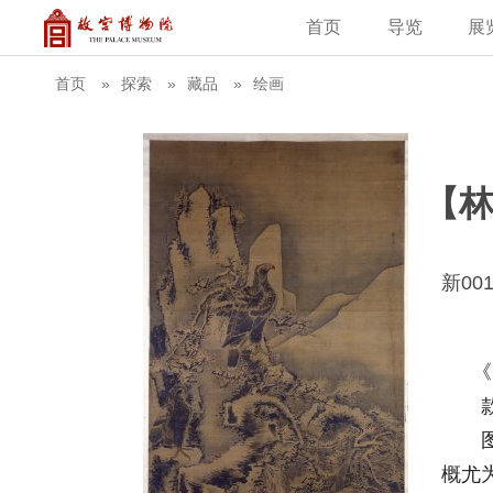
首页
导览
展
建筑
藏品
教育新闻
古籍
学术资讯
故
首页
探索
藏品
绘画
【
新001
《
款署
图绘
概尤