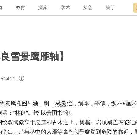
览
教育
探索
学术
文创
关于
宫讲坛
总说
开放时间
故宫出版
宫廷历史
专家名录
近期展览
领导
书画考级
在线订票
文创产品
文物医院
资讯
故宫学研究院
专馆
故宫博物院教育中心
交通路线
故宫壁纸
文化专题
院史编年
原状陈列
其他学术机构
参观须知
故宫APP
名画记
景仁榜
赴外展览
国际博协培训中
数字多宝
故宫游
全景故
机构设
故宫
林良雪景鹰雁轴】
51411
雪景鹰雁图》轴
，明，
林良
绘，绢本，墨笔，纵299厘米
：“林良”。钤“以善图书”印。
双鹰傲立于悬崖和古木之上，树梢、岩顶覆盖着皑皑白
为突出。芦苇丛中的大雁等禽鸟似乎察觉到危险的临近，