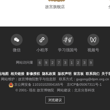
故宫旗舰店
微信
小程序
学习强国号
视频号
网站访问量
6
9
2
7
3
1
2
3
9
站地图
相关链接
影像授权
隐私政策
版权声明
留言板
联系我们
关于
网站维护：故宫博物院数字与信息部
联系方式：
gugong@dpm.org.cn
京公网安备 11010102004165号
京ICP备05067311号-1
© 2001- 现在 故宫博物院
网站建设
：
北京分形科技
浏览建议