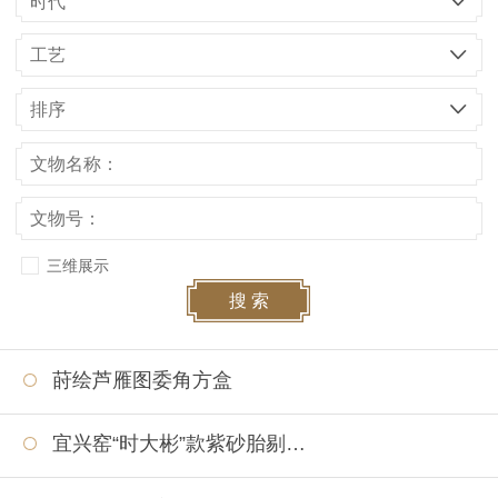
时代
工艺
排序
三维展示
搜 索
莳绘芦雁图委角方盒
宜兴窑“时大彬”款紫砂胎剔红山水人物图执壶