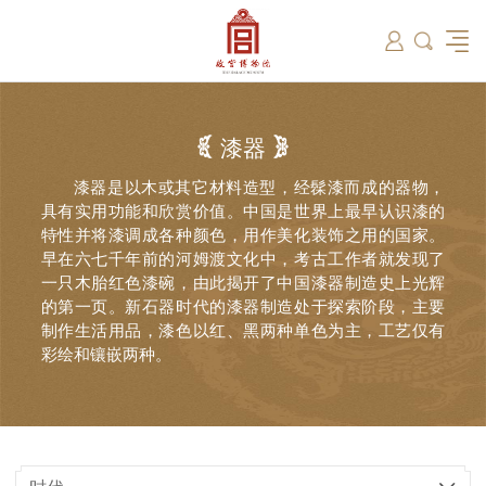
筑
总说
开放时间
故宫出版
教育新闻
学术资讯
近期展览
藏品
领导
在线订票
文创产品
故宫讲坛
专家名录
古籍
资讯
专馆
交通路线
故宫壁纸
宫廷历史
书画考级
院史编年
故宫学研究院
原状陈列
参观须知
故宫APP
文物医院
故宫博物院教育中心
景仁榜
赴外展览
其他学术机构
故宫游
全景故
机构设
文化
名画记
国际博协培训中心
数字多宝阁
故宫博物院院刊
数字文物库
故宫志愿者
藏品总目
漆器
漆器是以木或其它材料造型，经髹漆而成的器物，
具有实用功能和欣赏价值。中国是世界上最早认识漆的
特性并将漆调成各种颜色，用作美化装饰之用的国家。
早在六七千年前的河姆渡文化中，考古工作者就发现了
一只木胎红色漆碗，由此揭开了中国漆器制造史上光辉
的第一页。新石器时代的漆器制造处于探索阶段，主要
制作生活用品，漆色以红、黑两种单色为主，工艺仅有
彩绘和镶嵌两种。