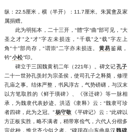
纵：22.5厘米，横（半开）：11.7厘米。朱翼盦及家
属捐赠。
此为明拓本，二十三开，“體”字“曲”部可见，“大
圣之才”之“才”字左未损连，“千载”之“载”字左上
角“十”部尚存，“谓崇”二字亦未损连。
黄易
鉴藏，
钤“
小松
”印。
碑立于三国魏黄初二年（221年）。碑文记
孔子
二十一世孙孔羡封为宗圣侯，使司孔子之释奠，修理
孔庙之事。结体严整，书风淳古，气势磅礴，与汉末
以方笔取胜的《鲜于璜碑》、《张迁碑》等一脉相
承，为魏隶代表妙迹。洪适《隶释》云：“魏隶可珍
者四碑，此为之冠。”
杨守敬
《平碑记》云：“此碑以
方正板实胜，略不满者，稍带寒俭气，六代人分楷多
宗此种，惟北齐少似之者。”碑现存山东曲阜汉
魏碑