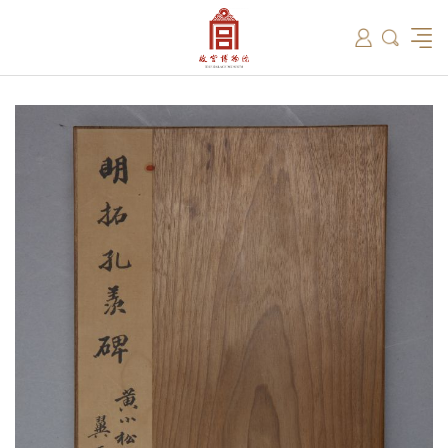
筑
总说
开放时间
故宫出版
教育新闻
学术资讯
近期展览
藏品
领导
在线订票
文创产品
故宫讲坛
专家名录
古籍
资讯
专馆
交通路线
故宫壁纸
宫廷历史
书画考级
院史编年
故宫学研究院
原状陈列
参观须知
故宫APP
文物医院
故宫博物院教育中心
景仁榜
赴外展览
其他学术机构
故宫游
全景故
机构设
文化
名画记
国际博协培训中心
数字多宝阁
故宫博物院院刊
数字文物库
故宫志愿者
藏品总目