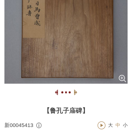
【鲁孔子庙碑】
新00045413
大
中
小