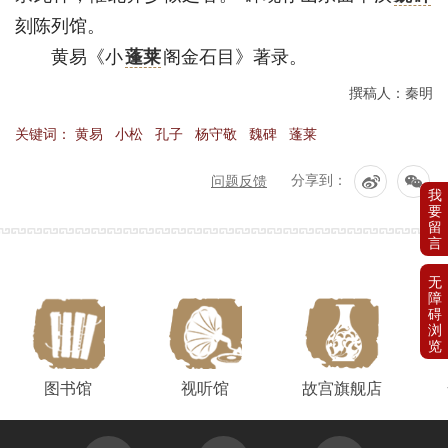
刻陈列馆。
黄易《小
蓬莱
阁金石目》著录。
撰稿人：秦明
关键词：
黄易
小松
孔子
杨守敬
魏碑
蓬莱
问题反馈
分享到：
图书馆
视听馆
故宫旗舰店