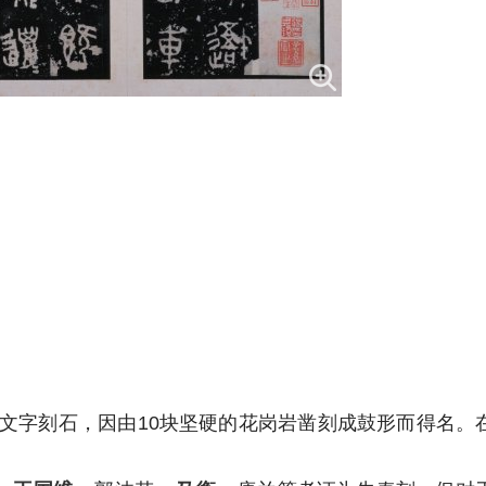
的文字刻石，因由10块坚硬的花岗岩凿刻成鼓形而得名