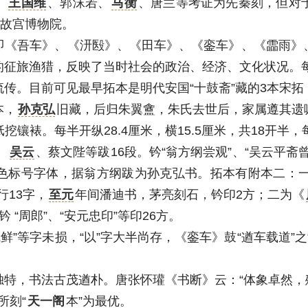
。
王国维
、郭沫若、
马衡
、唐兰等考证为先秦刻，但对
藏故宫博物院。
吾车》、《汧殹》、《田车》、《銮车》、《霝雨》
的征旅渔猎，反映了当时社会的政治、经济、文化状况。
目前可见最早拓本是明代安国“十鼓斋”藏的3本宋拓，即“
本，
孙克弘
旧藏，后归朱翼盦，朱氏去世后，家属遵其遗
裱。每半开纵28.4厘米，横15.5厘米，共18开半，
、
吴云
、蔡文陛等跋16段。钤“翁方纲尝观”、“吴云平斋
红色标号字体，据翁方纲跋为孙克弘书。拓本有附本二：
行13字，
至元
年间潘迪书，茅亮刻石，钤印2方；二为《
“周郎”、“安元忠印”等印26方。
鲜”等字未损，“以”字大半尚存，《銮车》鼓“遒车载道”
，书法古茂遒朴。唐张怀瓘《书断》云：“体象卓然，殊
所刻“
天一阁
本”为最优。