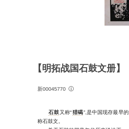
【明拓战国石鼓文册】
新00045770
石鼓
又称“
猎碣
”,是中国现存最早
称石鼓文。