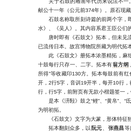
关于石鼓的雕凿年代历来说法不一
献公十一年（公元前374年）。原石现
石鼓名称取所刻诗篇的前两个字，即《
水》、《吴人》。其内容系君王臣公们
唐时即有《石鼓文》拓本，但未见流传。
已流传日本。故宫博物院所藏为明代拓
此《石鼓文》册拓本浓墨精拓，麻纸挖镶
十鼓每行只存一、二字。拓本有
翁方纲
所得”等收藏印130方。拓本每鼓前有
开，2行5字，音训19开半，每开10行，
行，行5字，前附页有无款小楷题签一，钤 
是本《汧殹》鼓之“鲤”、“黄帛”、“氐
为明初拓。
《石鼓文》文字为大篆，形体特征独特
拓本翻刻众多，以
阮元
、
张燕昌
等