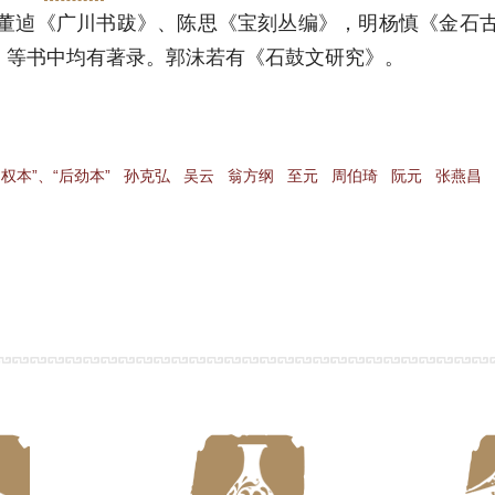
董逌《广川书跋》、陈思《宝刻丛编》，明杨慎《金石
》等书中均有著录。郭沫若有《石鼓文研究》。
中权本”、“后劲本”
孙克弘
吴云
翁方纲
至元
周伯琦
阮元
张燕昌