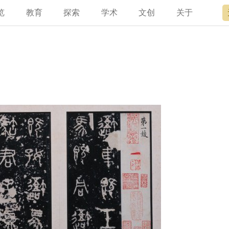
览
教育
探索
学术
文创
关于
宫讲坛
总说
开放时间
故宫出版
宫廷历史
专家名录
近期展览
领导
书画考级
在线订票
文创产品
文物医院
资讯
故宫学研究院
专馆
故宫博物院教育中心
交通路线
故宫壁纸
文化专题
院史编年
原状陈列
其他学术机构
参观须知
故宫APP
名画记
景仁榜
赴外展览
国际博协培训中
数字多宝
故宫游
全景故
机构设
故宫