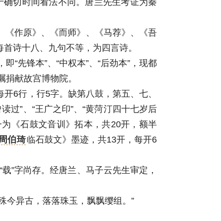
于确切时间看法不同。唐兰先生考证为秦
、《作原》、《而师》、《马荐》、《吾
每首诗十八、九句不等，为四言诗。
先锋本”、“中权本”、“后劲本”，现都
嘱捐献故宫博物院。
每开6行，行5字。缺第八鼓，第五、七、
曾读过”、“王广之印”、“黄菏汀四十七岁后
一为《石鼓文音训》拓本，共20开，额半
周伯琦
临石鼓文》墨迹，共13开，每开6
之“载”字尚存。经唐兰、马子云先生审定，
今异古，落落珠玉，飘飘缨组。”