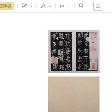
无障碍
中
心
阁
戏
宫
置
博物院院刊
数字文物库
故宫志愿者
藏品总目