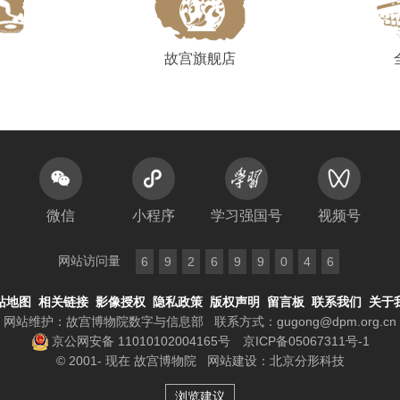
故宫旗舰店
微信
小程序
学习强国号
视频号
网站访问量
6
9
2
6
9
9
0
4
6
站地图
相关链接
影像授权
隐私政策
版权声明
留言板
联系我们
关于
网站维护：故宫博物院数字与信息部
联系方式：
gugong@dpm.org.cn
京公网安备 11010102004165号
京ICP备05067311号-1
© 2001- 现在 故宫博物院
网站建设
：
北京分形科技
浏览建议