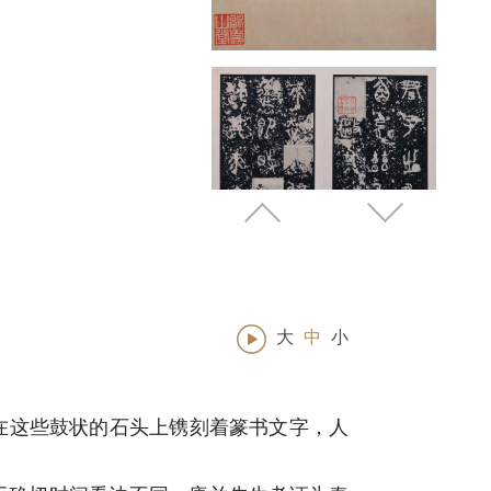
大
中
小
。在这些鼓状的石头上镌刻着篆书文字，人