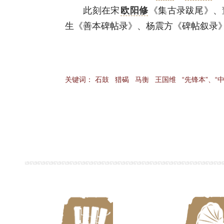
此刻在宋
欧阳修
《集古录跋尾》、
生《善本碑帖录》、杨震方《碑帖叙录
关键词：
石鼓
猎碣
马衡
王国维
“先锋本”、“