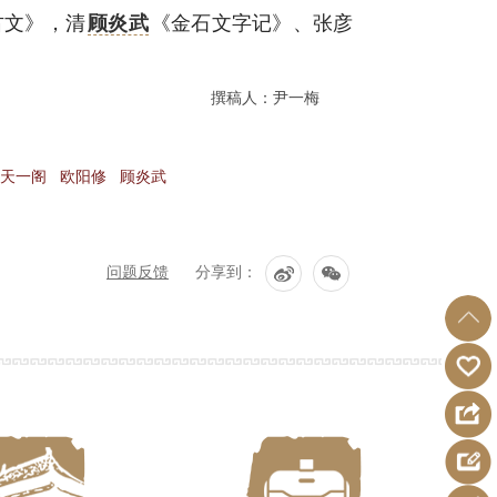
古文》，清
顾炎武
《金石文字记》、张彦
撰稿人：尹一梅
天一阁
欧阳修
顾炎武
问题反馈
分享到：