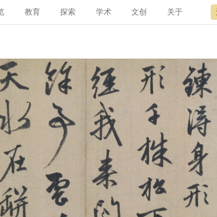
览
教育
探索
学术
文创
关于
宫讲坛
总说
开放时间
故宫出版
宫廷历史
专家名录
近期展览
领导
书画考级
在线订票
文创产品
文物医院
资讯
故宫学研究院
专馆
故宫博物院教育中心
交通路线
故宫壁纸
文化专题
院史编年
原状陈列
其他学术机构
参观须知
故宫APP
名画记
景仁榜
赴外展览
国际博协培训中
数字多宝
故宫游
全景故
机构设
故宫