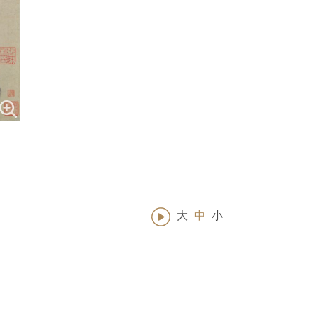
大
中
小