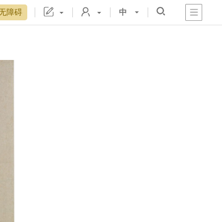
无障碍
中
心
阁
戏
宫
置
博物院院刊
数字文物库
故宫志愿者
藏品总目