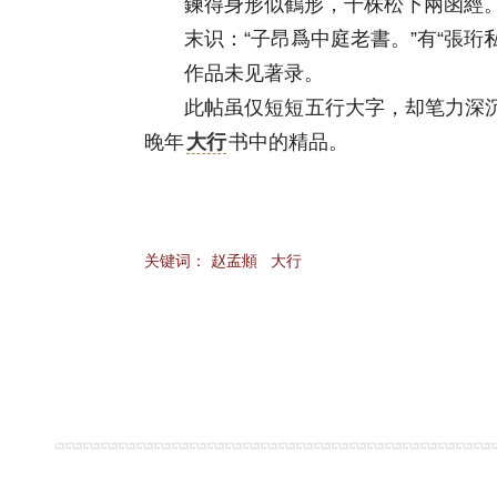
鍊得身形似鶴形，千株松下兩函經。
末识：“子昂爲中庭老書。”有“張珩私印
作品未见著录。
此帖虽仅短短五行大字，却笔力深沉稳
晚年
大行
书中的精品。
关键词：
赵孟頫
大行