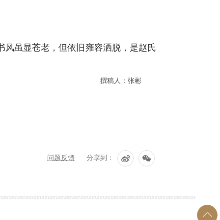
书风虽显苍老，但依旧雍容洒脱，是赵氏
撰稿人：张彬
问题反馈
分享到：