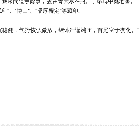
我來問道無餘事，雲在青天水在瓶。子昂爲中庭老書。
”、“博山”、“潘厚審定”等藏印。
健，气势恢弘傲放，结体严谨端庄，首尾富于变化。