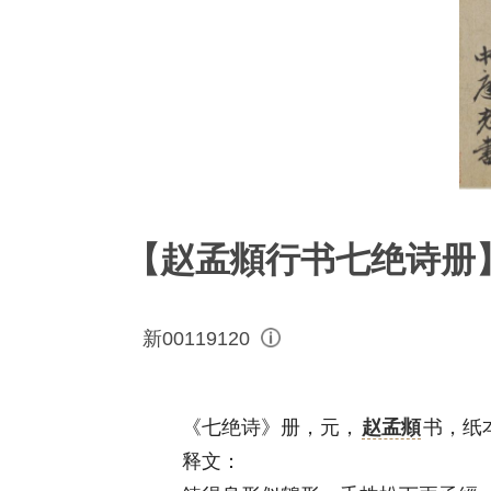
【赵孟頫行书七绝诗册
新00119120
《七绝诗》册，元，
赵孟頫
书，纸本
释文：