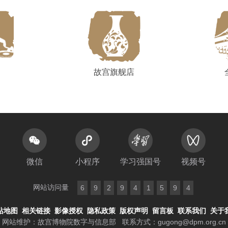
故宫旗舰店
微信
小程序
学习强国号
视频号
网站访问量
6
9
2
9
4
1
5
9
4
站地图
相关链接
影像授权
隐私政策
版权声明
留言板
联系我们
关于
网站维护：故宫博物院数字与信息部
联系方式：
gugong@dpm.org.cn