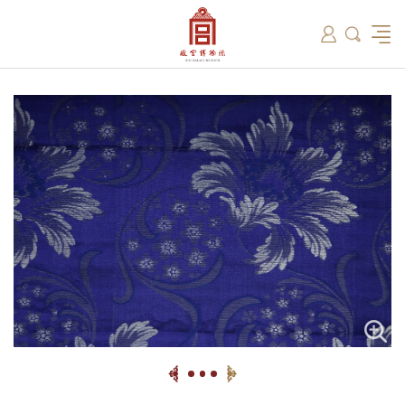
筑
总说
开放时间
故宫出版
教育新闻
学术资讯
近期展览
藏品
领导
在线订票
文创产品
故宫讲坛
专家名录
古籍
资讯
专馆
交通路线
故宫壁纸
宫廷历史
书画考级
院史编年
故宫学研究院
原状陈列
参观须知
故宫APP
文物医院
故宫博物院教育中心
景仁榜
赴外展览
其他学术机构
故宫游
全景故
机构设
文化
名画记
国际博协培训中心
数字多宝阁
故宫博物院院刊
数字文物库
故宫志愿者
藏品总目