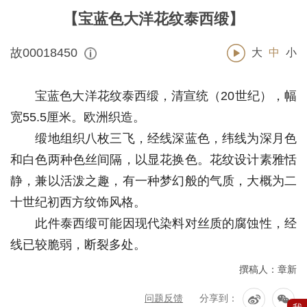
【宝蓝色大洋花纹泰西缎】
故00018450
大
中
小
宝蓝色大洋花纹泰西缎，清宣统（20世纪），幅
宽55.5厘米。欧洲织造。
缎地组织八枚三飞，经线深蓝色，纬线为深月色
和白色两种色丝间隔，以显花换色。花纹设计素雅恬
静，兼以活泼之趣，有一种梦幻般的气质，大概为二
十世纪初西方纹饰风格。
此件泰西缎可能因现代染料对丝质的腐蚀性，经
线已较脆弱，断裂多处。
撰稿人：章新
问题反馈
分享到：