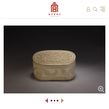
筑
总说
开放时间
故宫出版
教育新闻
学术资讯
近期展览
藏品
领导
在线订票
文创产品
故宫讲坛
专家名录
古籍
资讯
专馆
交通路线
故宫壁纸
宫廷历史
书画考级
院史编年
故宫学研究院
原状陈列
参观须知
故宫APP
文物医院
故宫博物院教育中心
景仁榜
赴外展览
其他学术机构
故宫游
全景故
机构设
文化
名画记
国际博协培训中心
数字多宝阁
故宫博物院院刊
数字文物库
故宫志愿者
藏品总目