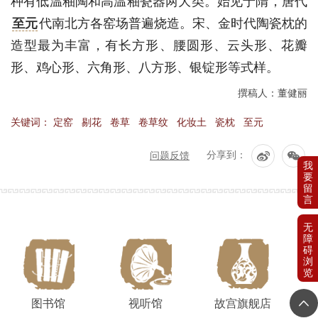
种有低温釉陶和高温釉瓷器两大类。始见于隋，唐代
至元
代南北方各窑场普遍烧造。宋、金时代陶瓷枕的
造型最为丰富，有长方形、腰圆形、云头形、花瓣
形、鸡心形、六角形、八方形、银锭形等式样。
撰稿人：董健丽
关键词：
定窑
剔花
卷草
卷草纹
化妆土
瓷枕
至元
问题反馈
分享到：
图书馆
视听馆
故宫旗舰店