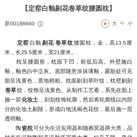
【定窑白釉剔花卷草纹腰圆枕】
新00188660
大
中
小
定窑
白釉
剔花
卷草纹
腰圆枕，金，高13.5厘
米，长25.5厘米，宽21厘米。
枕呈腰圆形，枕面下凹，前低后高。外壁施白
釉，釉色白中泛灰。底部随意涂抹薄釉，露胎处可见
胎呈浅黄色，质地稍粗。枕面剔刻草叶纹，枕壁剔刻
卷草
纹，纹饰呈浅黄色。从制作工艺看，系先在胎上
施一层
化妆土
，刻划纹饰轮廓，然后将轮廓线以内部
分的化妆土剔除，形成白地浅褐色花纹，最后施一层
透明釉。
陶
瓷枕
可分为生活实用器和随葬冥器两大类，品