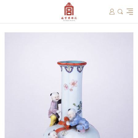
筑
总说
开放时间
故宫出版
教育新闻
学术资讯
近期展览
藏品
领导
在线订票
文创产品
故宫讲坛
专家名录
古籍
资讯
专馆
交通路线
故宫壁纸
宫廷历史
书画考级
院史编年
故宫学研究院
原状陈列
参观须知
故宫APP
文物医院
故宫博物院教育中心
景仁榜
赴外展览
其他学术机构
故宫游
全景故
机构设
文化
名画记
国际博协培训中心
数字多宝阁
故宫博物院院刊
数字文物库
故宫志愿者
藏品总目