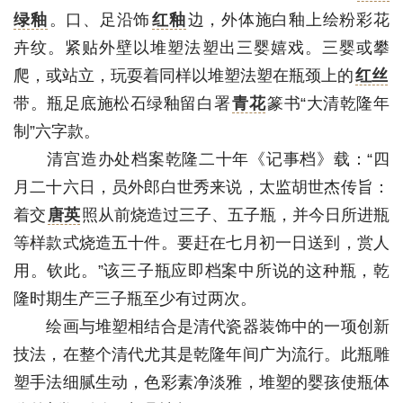
绿釉
。口、足沿饰
红釉
边，外体施白釉上绘粉彩花
卉纹。紧贴外壁以堆塑法塑出三婴嬉戏。三婴或攀
爬，或站立，玩耍着同样以堆塑法塑在瓶颈上的
红丝
带。瓶足底施松石绿釉留白署
青花
篆书“大清乾隆年
制”六字款。
清宫造办处档案乾隆二十年《记事档》载：“四
月二十六日，员外郎白世秀来说，太监胡世杰传旨：
着交
唐英
照从前烧造过三子、五子瓶，并今日所进瓶
等样款式烧造五十件。要赶在七月初一日送到，赏人
用。钦此。”该三子瓶应即档案中所说的这种瓶，乾
隆时期生产三子瓶至少有过两次。
绘画与堆塑相结合是清代瓷器装饰中的一项创新
技法，在整个清代尤其是乾隆年间广为流行。此瓶雕
塑手法细腻生动，色彩素净淡雅，堆塑的婴孩使瓶体