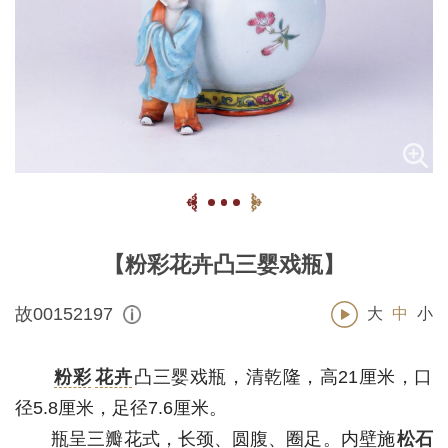
【粉彩花卉凸三婴戏瓶】
故00152197
大
中
小
粉彩
花卉
凸三婴戏瓶，清乾隆，高21厘米，口
径5.8厘米，足径7.6厘米。
瓶呈三瓣花式，长颈、圆腹、圈足。内壁施
松石