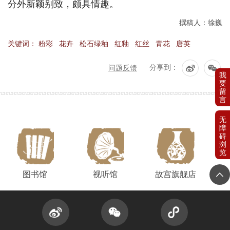
分外新颖别致，颇具情趣。
撰稿人：徐巍
关键词：
粉彩
花卉
松石绿釉
红釉
红丝
青花
唐英
问题反馈
分享到：
图书馆
视听馆
故宫旗舰店