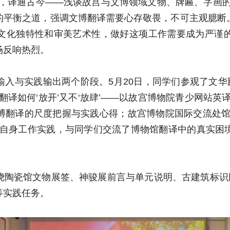
韵，译通古今——浅谈故宫与文博领域文物、牌匾、字画的
的平衡之道，强调文博翻译需要心存敬畏，不可主观臆断
文化独特性和审美艺术性，做好这项工作需要成为严谨
场反响热烈。
入与实践输出两个阶段。5月20日，同学们参观了文华
翻译如何‘放开’又不‘放肆’——以故宫博物院青少网站英
博翻译的尺度把握与实践心得；故宫博物院国际交流处馆
合自身工作实践，与同学们交流了博物馆翻译中的真实困
绕陶瓷馆文物展签、神骏展前言与单元说明、古建筑标识牌
等实践任务。