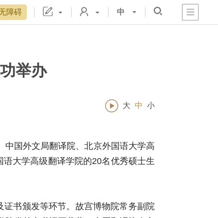
无障碍
中
心
阁
戏
宫
置
博物院院刊
数字文物库
故宫志愿者
藏品总目
成功举办
大
中
小
处、中国外文局翻译院、北京外国语大学高
国语大学高级翻译学院的
20名优秀硕士生
及证书颁发等环节。故宫博物院常务副院