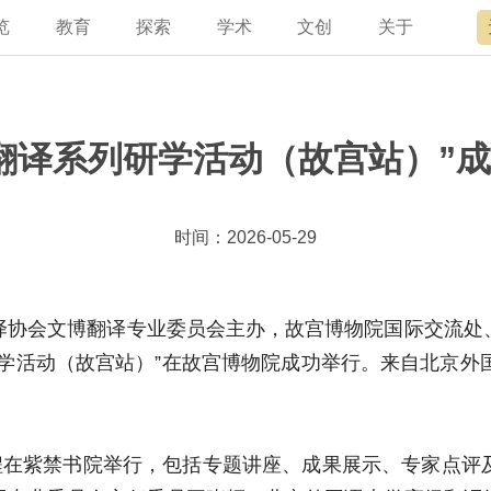
览
教育
探索
学术
文创
关于
宫讲坛
总说
开放时间
故宫出版
宫廷历史
专家名录
近期展览
领导
书画考级
在线订票
文创产品
文物医院
资讯
故宫学研究院
专馆
故宫博物院教育中心
交通路线
故宫壁纸
文化专题
院史编年
原状陈列
其他学术机构
参观须知
故宫APP
名画记
景仁榜
赴外展览
国际博协培训中
数字多宝
故宫游
全景故
机构设
故宫
翻译系列研学活动（故宫站）”
时间：2026-05-29
中国翻译协会文博翻译专业委员会主办，故宫博物院国际交流
学活动（故宫站）”在故宫博物院成功举
行
。来自北京外
议程在紫禁书院举行，包括专题讲座、成果展示、专家点评