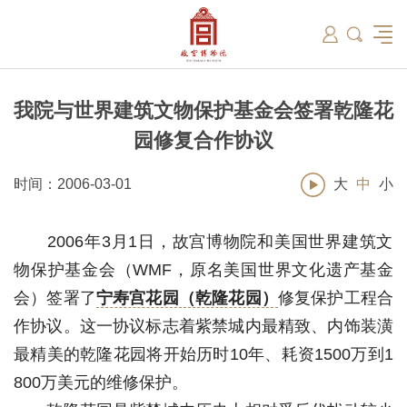
筑
总说
开放时间
故宫出版
教育新闻
学术资讯
近期展览
藏品
领导
在线订票
文创产品
故宫讲坛
专家名录
古籍
资讯
专馆
交通路线
故宫壁纸
宫廷历史
书画考级
院史编年
故宫学研究院
原状陈列
参观须知
故宫APP
文物医院
故宫博物院教育中心
景仁榜
赴外展览
其他学术机构
故宫游
全景故
机构设
文化
名画记
国际博协培训中心
数字多宝阁
故宫博物院院刊
数字文物库
故宫志愿者
藏品总目
我院与世界建筑文物保护基金会签署乾隆花
园修复合作协议
时间：2006-03-01
大
中
小
2006年3月1日，故宫博物院和美国世界建筑文
物保护基金会（WMF，原名美国世界文化遗产基金
会）签署了
宁寿宫花园（乾隆花园）
修复保护工程合
作协议。这一协议标志着紫禁城内最精致、内饰装潢
最精美的乾隆花园将开始历时10年、耗资1500万到1
800万美元的维修保护。