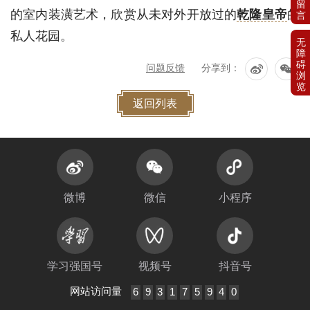
的室内装潢艺术，欣赏从未对外开放过的
乾隆皇帝
的
私人花园。
问题反馈
分享到：
返回列表
微博
微信
小程序
学习强国号
视频号
抖音号
网站访问量
6
9
3
1
7
5
9
4
0