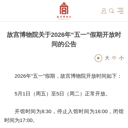
筑
总说
开放时间
故宫出版
教育新闻
学术资讯
近期展览
藏品
领导
在线订票
文创产品
故宫讲坛
专家名录
古籍
资讯
专馆
交通路线
故宫壁纸
宫廷历史
书画考级
院史编年
故宫学研究院
原状陈列
参观须知
故宫APP
文物医院
故宫博物院教育中心
景仁榜
赴外展览
其他学术机构
故宫游
全景故
机构设
文化
名画记
国际博协培训中心
数字多宝阁
故宫博物院院刊
数字文物库
故宫志愿者
藏品总目
故宫博物院关于2026年“五一”假期开放时
间的公告
大
中
小
2026年“五一”假期，故宫博物院开放时间如下：
5月1日（周五）至5日（周二）正常开放。
开馆时间为8:30，停止入馆时间为16:00，闭馆
时间为17:00。