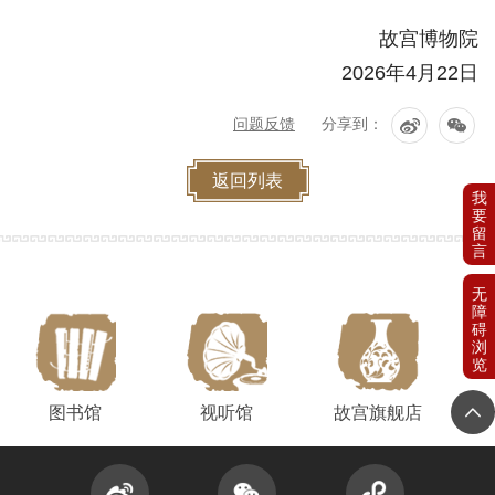
故宫博物院
2026年4月22日
问题反馈
分享到：
返回列表
我
要
留
言
无
障
碍
浏
览
图书馆
视听馆
故宫旗舰店