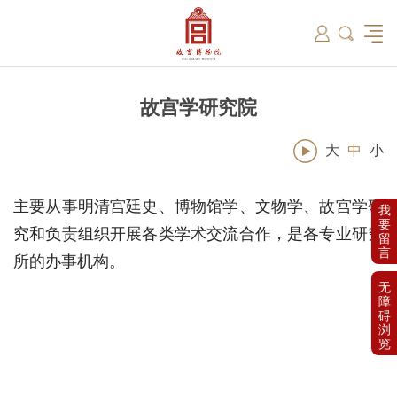
筑
总说
开放时间
故宫出版
教育新闻
学术资讯
近期展览
藏品
领导
在线订票
文创产品
故宫讲坛
专家名录
古籍
资讯
专馆
交通路线
故宫壁纸
宫廷历史
书画考级
院史编年
故宫学研究院
原状陈列
参观须知
故宫APP
文物医院
故宫博物院教育中心
景仁榜
赴外展览
其他学术机构
故宫游
全景故
机构设
文化
名画记
国际博协培训中心
数字多宝阁
故宫博物院院刊
数字文物库
故宫志愿者
藏品总目
故宫学研究院
大
中
小
主要从事明清宫廷史、博物馆学、文物学、故宫学研
我
要
究和负责组织开展各类学术交流合作，是各专业研究
留
言
所的办事机构。
无
障
碍
浏
览