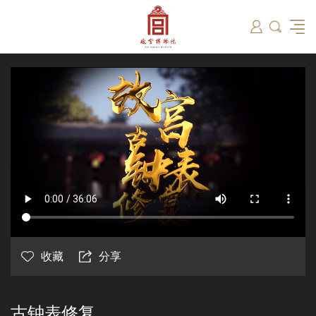
筑
总说
开放时间
故宫出版
教育新闻
学术资讯
近期展览
藏品
领导
在线订票
文创产品
故宫讲坛
专家名录
古籍
资讯
专馆
交通路线
故宫壁纸
宫廷历史
书画考级
院史编年
故宫学研究院
原状陈列
参观须知
故宫APP
文物医院
故宫博物院教育中心
景仁榜
赴外展览
其他学术机构
故宫游
全景故
机构设
文化
名画记
国际博协培训中心
数字多宝阁
故宫博物院院刊
数字文物库
故宫志愿者
藏品总目
收藏
分享
古钟表修复