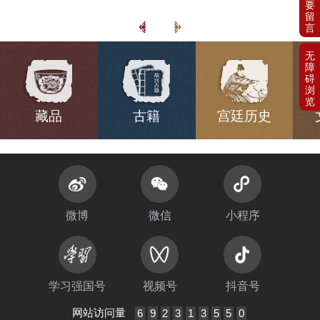
藏品
古籍
宫廷历史
微博
微信
小程序
学习强国号
视频号
抖音号
网站访问量
6
9
2
3
1
3
5
5
0