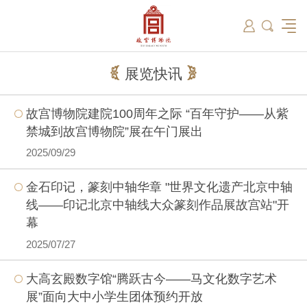
筑
总说
开放时间
故宫出版
教育新闻
学术资讯
近期展览
藏品
领导
在线订票
文创产品
故宫讲坛
专家名录
古籍
资讯
专馆
交通路线
故宫壁纸
宫廷历史
书画考级
院史编年
故宫学研究院
原状陈列
参观须知
故宫APP
文物医院
故宫博物院教育中心
景仁榜
赴外展览
其他学术机构
故宫游
全景故
机构设
文化
展览快讯
名画记
国际博协培训中心
数字多宝阁
故宫博物院院刊
数字文物库
故宫志愿者
藏品总目
故宫博物院建院100周年之际 “百年守护——从紫
禁城到故宫博物院”展在午门展出
2025/09/29
金石印记，篆刻中轴华章 "世界文化遗产北京中轴
线——印记北京中轴线大众篆刻作品展故宫站"开
幕
2025/07/27
大高玄殿数字馆“腾跃古今——马文化数字艺术
展”面向大中小学生团体预约开放