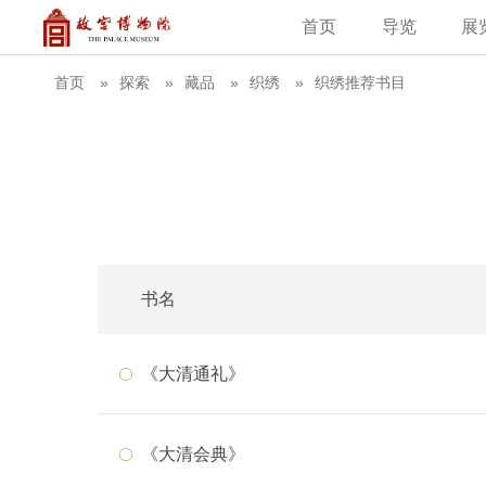
首页
导览
展
建筑
藏品
教育新闻
古籍
学术资讯
故
首页
探索
藏品
织绣
织绣推荐书目
书名
《大清通礼》
《大清会典》