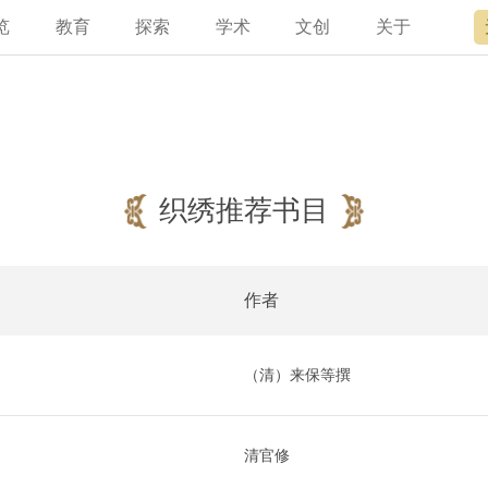
览
教育
探索
学术
文创
关于
宫讲坛
总说
开放时间
故宫出版
宫廷历史
专家名录
近期展览
领导
书画考级
在线订票
文创产品
文物医院
资讯
故宫学研究院
专馆
故宫博物院教育中心
交通路线
故宫壁纸
文化专题
院史编年
原状陈列
其他学术机构
参观须知
故宫APP
名画记
景仁榜
赴外展览
国际博协培训中
数字多宝
故宫游
全景故
机构设
故宫
织绣推荐书目
作者
（清）来保等撰
清官修