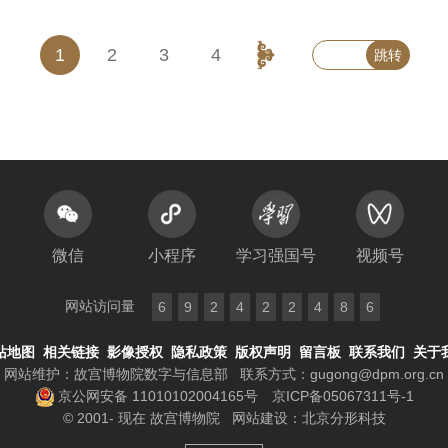
1
2
3
4
跳转
微信
小程序
学习强国号
视频号
网站访问量
6
9
2
4
2
2
4
8
6
站地图
相关链接
影像授权
隐私政策
版权声明
留言板
联系我们
关于
网站维护：故宫博物院数字与信息部
联系方式：
gugong@dpm.org.cn
京公网安备 11010102004165号
京ICP备05067311号-1
© 2001- 现在 故宫博物院
网站建设
：
北京分形科技