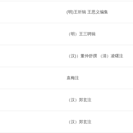
(明)王圻辑 王思义编集
（明）王三聘辑
（汉)）董仲舒撰 （清）凌曙注
袁梅注
（汉）郑玄注
（汉）郑玄注