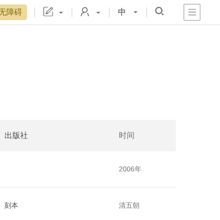
无障碍
中
心
阁
戏
宫
置
博物院院刊
数字文物库
故宫志愿者
藏品总目
出版社
时间
2006年
刻本
清五朝