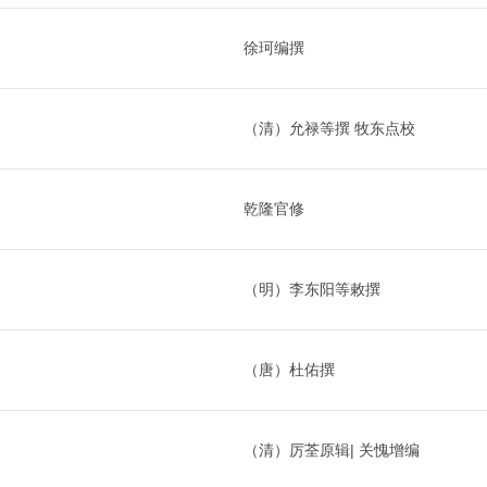
徐珂编撰
（清）允禄等撰 牧东点校
乾隆官修
（明）李东阳等敕撰
（唐）杜佑撰
（清）厉荃原辑| 关愧增编