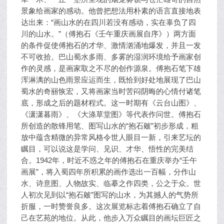
景象给画家的感动。他曾把想法用朴素的语言直接地表
达出来：“画山水的在四川若没有感动，实在辜负了四
川的山水。”（傅抱石《壬午重庆画展自序》）两方面
的条件促使傅抱石的才华、激情汹涌地爆发，并且一发
不可收拾。巴山蜀水多雨、多雾的湿润环境给予画家创
作的灵感，是画家取之不尽的创作源泉。傅抱石笔下雄
浑淋漓的山色雨景应运而生，既恰到好处地展现了巴山
蜀水的奇丽恢宏，又将画家当时苦闷阴晦的心情付诸笔
底，形成之后的题材程式。这一时期有《云台山图》、
《潇潇暮雨》、《大涤草堂图》等代表作问世。傅抱石
所创造的散锋用笔、图写山水的“抱石皴”初步形成，粗
放中蕴含精微的异常风格令世人眼目一新，引来艺坛的
瞩目，可以说这是学问、见识、才华、悟性的完美结
合。1942年，时近不惑之年的傅抱石在重庆举办“壬午
画展”，将入蜀四年所积累的画作选出一百幅，分作山
水、诗意图、人物故实、临摹之作四类，公之于众。世
人初次见到以“抱石皴”图写的山水，为其撼人的气势所
折服，一时赞誉良多。这次展览标志着傅抱石确立了自
己在艺苑的地位。从此，他步入万众瞩目的画坛巨匠之