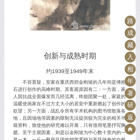
路
成
藏
创新与成熟时期
入
相
约1939至1949年末
年
不容置疑，安家在重庆西郊金刚坡的几年间是傅抱
石进行创作的高峰时期。其客观原因有二：一方面，家
著
人因抗战全面爆发而几经流离，终能团聚一处，家庭的
温暖使画家在不过方丈大小的居室中重新燃起了创作的
研
欲望；另一方面，战乱令所有学术机构的图书馆散落各
返
地，且因场地等因素的限制无法提供较为完全的相关书
籍资料，致使他的研究难以开展，只有借用笔墨抒写胸
臆。至于主观因素，则是以金刚坡为中心数十里内的一
草一木、一丘一壑所呈现的烟笼雾锁与苍茫雄奇的自然