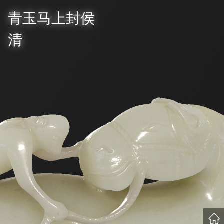
青玉马上封侯
清